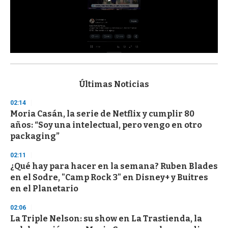
0
s
e
c
Últimas Noticias
o
n
02:14
d
Moria Casán, la serie de Netflix y cumplir 80
s
o
años: “Soy una intelectual, pero vengo en otro
f
packaging”
3
3
s
02:11
e
¿Qué hay para hacer en la semana? Ruben Blades
c
en el Sodre, "Camp Rock 3" en Disney+ y Buitres
o
n
en el Planetario
d
s
02:06
La Triple Nelson: su show en La Trastienda, la