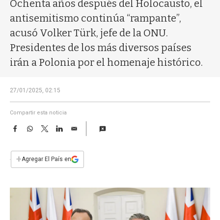
a
Ochenta años después del Holocausto, el
antisemitismo continúa “rampante”,
acusó Volker Türk, jefe de la ONU.
Presidentes de los más diversos países
irán a Polonia por el homenaje histórico.
27/01/2025, 02:15
Compartir esta noticia
F
W
T
L
E
a
h
w
i
m
c
a
i
n
a
e
t
t
k
i
+
Agregar El País en
b
s
t
e
l
o
A
e
d
o
p
r
I
k
p
n