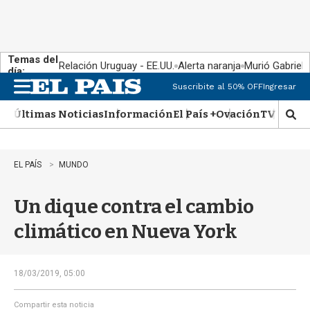
Temas del
Relación Uruguay - EE.UU.
Alerta naranja
Murió Gabriel 
día:
Suscribite al 50% OFF
Ingresar
M
e
Últimas Noticias
Información
El País +
Ovación
TV Show
n
M
u
o
s
t
EL PAÍS
MUNDO
r
a
Un dique contra el cambio
r
b
climático en Nueva York
�
s
q
u
18/03/2019, 05:00
e
d
Compartir esta noticia