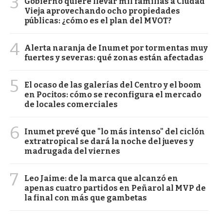
3
Gobierno quiere llevar mil familias a Ciudad
Vieja aprovechando ocho propiedades
públicas: ¿cómo es el plan del MVOT?
4
Alerta naranja de Inumet por tormentas muy
fuertes y severas: qué zonas están afectadas
5
El ocaso de las galerías del Centro y el boom
en Pocitos: cómo se reconfigura el mercado
de locales comerciales
6
Inumet prevé que "lo más intenso" del ciclón
extratropical se dará la noche del jueves y
madrugada del viernes
7
Leo Jaime: de la marca que alcanzó en
apenas cuatro partidos en Peñarol al MVP de
la final con más que gambetas