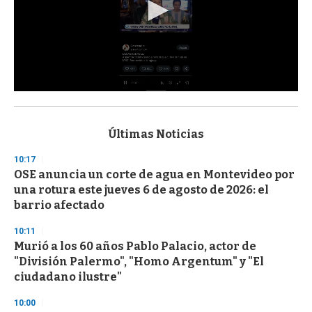
0
s
e
c
Últimas Noticias
o
n
10:17
d
OSE anuncia un corte de agua en Montevideo por
s
o
una rotura este jueves 6 de agosto de 2026: el
f
barrio afectado
3
3
s
10:11
e
Murió a los 60 años Pablo Palacio, actor de
c
"División Palermo", "Homo Argentum" y "El
o
n
ciudadano ilustre"
d
s
10:00