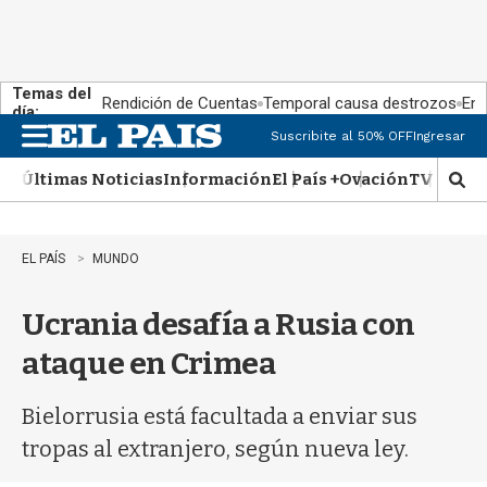
Temas del
Rendición de Cuentas
Temporal causa destrozos
En 
día:
Suscribite al 50% OFF
Ingresar
M
e
Últimas Noticias
Información
El País +
Ovación
TV Show
n
M
u
o
s
t
EL PAÍS
MUNDO
r
a
Ucrania desafía a Rusia con
r
b
ataque en Crimea
�
s
q
Bielorrusia está facultada a enviar sus
u
tropas al extranjero, según nueva ley.
e
d