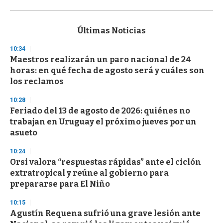
0
s
e
c
Últimas Noticias
o
n
10:34
d
Maestros realizarán un paro nacional de 24
s
o
horas: en qué fecha de agosto será y cuáles son
f
los reclamos
3
3
s
10:28
e
Feriado del 13 de agosto de 2026: quiénes no
c
trabajan en Uruguay el próximo jueves por un
o
n
asueto
d
s
10:24
Orsi valora “respuestas rápidas” ante el ciclón
extratropical y reúne al gobierno para
prepararse para El Niño
10:15
Agustín Requena sufrió una grave lesión ante