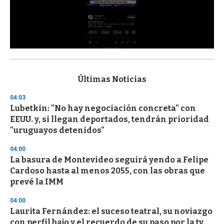
0
s
e
c
Últimas Noticias
o
n
04:03
d
Lubetkin: "No hay negociación concreta" con
s
o
EEUU. y, si llegan deportados, tendrán prioridad
f
"uruguayos detenidos"
3
3
s
04:00
e
La basura de Montevideo seguirá yendo a Felipe
c
Cardoso hasta al menos 2055, con las obras que
o
n
prevé la IMM
d
s
04:00
Laurita Fernández: el suceso teatral, su noviazgo
con perfil bajo y el recuerdo de su paso por la tv