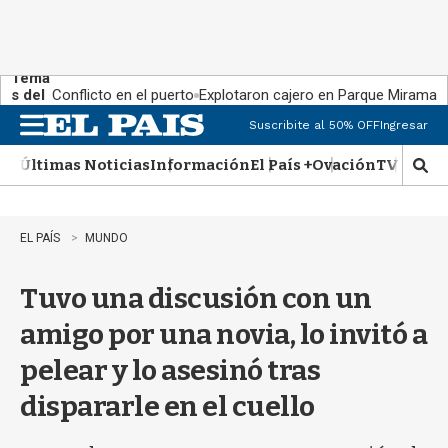
Tema
s del
Conflicto en el puerto
Explotaron cajero en Parque Miramar
día:
Suscribite al 50% OFF
Ingresar
M
e
Últimas Noticias
Información
El País +
Ovación
TV Show
n
M
u
o
s
t
EL PAÍS
MUNDO
r
a
Tuvo una discusión con un
r
b
amigo por una novia, lo invitó a
�
s
pelear y lo asesinó tras
q
u
dispararle en el cuello
e
d