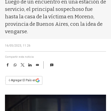
a
Luego de un encuentro en una estación de
servicio, el principal sospechoso fue
hasta la casa de la víctima en Moreno,
provincia de Buenos Aires, con la idea de
vengarse.
16/05/2023, 11:26
Compartir esta noticia
F
W
T
L
E
a
h
w
i
m
c
a
i
n
a
e
t
t
k
i
+
Agregar El País en
b
s
t
e
l
o
A
e
d
o
p
r
I
k
p
n