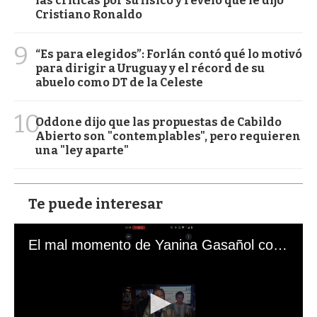
las críticas por su físico y reveló qué le dijo
Cristiano Ronaldo
9
“Es para elegidos”: Forlán contó qué lo motivó
para dirigir a Uruguay y el récord de su
abuelo como DT de la Celeste
10
Oddone dijo que las propuestas de Cabildo
Abierto son "contemplables", pero requieren
una "ley aparte"
Te puede interesar
El mal momento de Yanina Gasañol con un hincha argentino en "Subrayado"