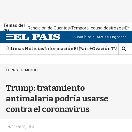
Temas del
Rendición de Cuentas
Temporal causa destrozos
En 
día:
Suscribite al 50% OFF
Ingresar
M
e
Últimas Noticias
Información
El País +
Ovación
TV Show
n
M
u
o
s
t
EL PAÍS
MUNDO
r
a
Trump: tratamiento
r
b
antimalaria podría usarse
�
s
contra el coronavirus
q
u
e
d
19/03/2020, 15:31