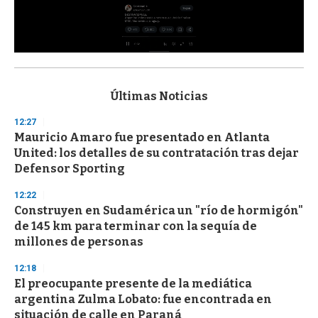
0
s
e
c
Últimas Noticias
o
n
12:27
d
Mauricio Amaro fue presentado en Atlanta
s
o
United: los detalles de su contratación tras dejar
f
Defensor Sporting
3
3
s
12:22
e
Construyen en Sudamérica un "río de hormigón"
c
de 145 km para terminar con la sequía de
o
n
millones de personas
d
s
12:18
El preocupante presente de la mediática
argentina Zulma Lobato: fue encontrada en
situación de calle en Paraná