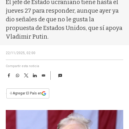
a
El jefe de Estado ucraniano tiene hasta el
jueves 27 para responder, aunque ayer ya
dio señales de que no le gusta la
propuesta de Estados Unidos, que sí apoya
Vladimir Putin.
22/11/2025, 02:00
Compartir esta noticia
F
W
T
L
E
a
h
w
i
m
c
a
i
n
a
e
t
t
k
i
+
Agregar El País en
b
s
t
e
l
o
A
e
d
o
p
r
I
k
p
n