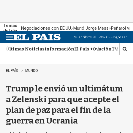
Temas
Negociaciones con EE.UU.
Murió Jorge Messi
Peñarol vs
del día:
Suscribite al 50% OFF
Ingresar
M
e
Últimas Noticias
Información
El País +
Ovación
TV Show
n
M
u
o
s
t
EL PAÍS
MUNDO
r
a
Trump le envió un ultimátum
r
b
a Zelenski para que acepte el
�
s
plan de paz para el fin de la
q
u
guerra en Ucrania
e
d