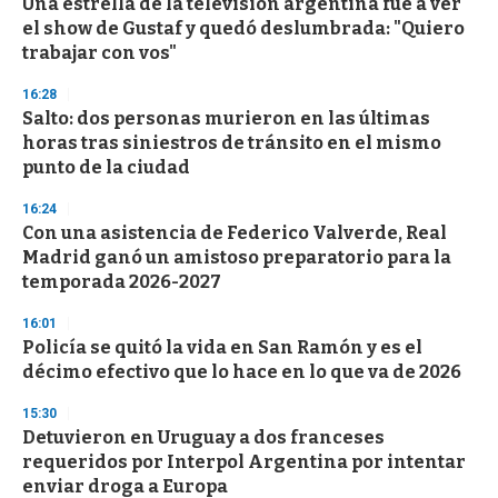
Una estrella de la televisión argentina fue a ver
c
el show de Gustaf y quedó deslumbrada: "Quiero
o
n
trabajar con vos"
d
s
16:28
Salto: dos personas murieron en las últimas
horas tras siniestros de tránsito en el mismo
punto de la ciudad
16:24
Con una asistencia de Federico Valverde, Real
Madrid ganó un amistoso preparatorio para la
temporada 2026-2027
16:01
Policía se quitó la vida en San Ramón y es el
décimo efectivo que lo hace en lo que va de 2026
15:30
Detuvieron en Uruguay a dos franceses
requeridos por Interpol Argentina por intentar
enviar droga a Europa