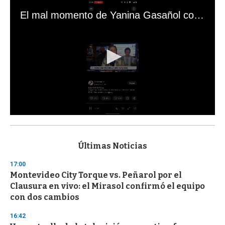
El mal momento de Yanina Gasañol con un hincha argentino en "Subrayado"
0
s
e
c
Últimas Noticias
o
n
17:00
d
Montevideo City Torque vs. Peñarol por el
s
o
Clausura en vivo: el Mirasol confirmó el equipo
f
con dos cambios
3
3
s
16:42
e