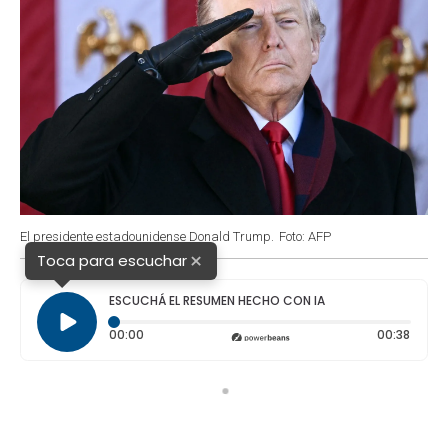
El presidente estadounidense Donald Trump.
Foto: AFP
×
Toca para escuchar
ESCUCHÁ EL RESUMEN HECHO CON IA
Tiempo transcurrido: 0 segundos
Durac
00:00
00:38