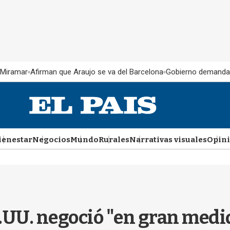
 Miramar
Afirman que Araujo se va del Barcelona
Gobierno demanda
ienestar
Negocios
Mundo
Rurales
Narrativas visuales
Opin
UU. negoció "en gran medid