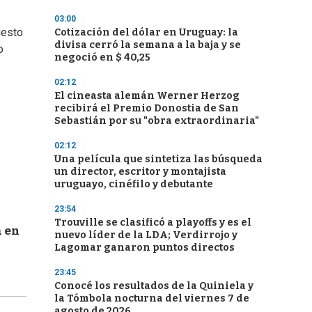
03:00
uesto
Cotización del dólar en Uruguay: la
divisa cerró la semana a la baja y se
o
negoció en $ 40,25
02:12
El cineasta alemán Werner Herzog
recibirá el Premio Donostia de San
Sebastián por su "obra extraordinaria"
02:12
Una película que sintetiza las búsqueda
un director, escritor y montajista
uruguayo, cinéfilo y debutante
23:54
Trouville se clasificó a playoffs y es el
a en
nuevo líder de la LDA; Verdirrojo y
Lagomar ganaron puntos directos
23:45
Conocé los resultados de la Quiniela y
la Tómbola nocturna del viernes 7 de
agosto de 2026