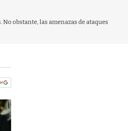
s
q
u
e
s. No obstante, las amenazas de ataques
d
a
 en