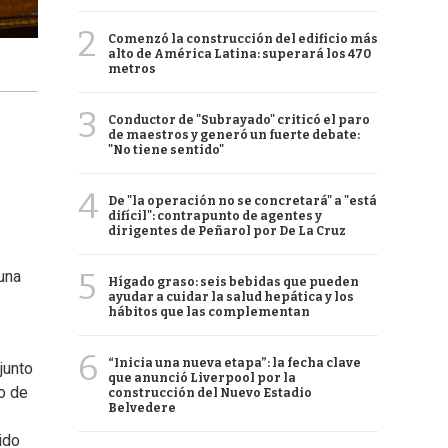
2
Comenzó la construcción del edificio más
alto de América Latina: superará los 470
metros
3
Conductor de "Subrayado" criticó el paro
de maestros y generó un fuerte debate:
"No tiene sentido"
4
De "la operación no se concretará" a "está
difícil": contrapunto de agentes y
dirigentes de Peñarol por De La Cruz
5
una
Hígado graso: seis bebidas que pueden
ayudar a cuidar la salud hepática y los
hábitos que las complementan
6
“Inicia una nueva etapa”: la fecha clave
junto
que anunció Liverpool por la
o de
construcción del Nuevo Estadio
Belvedere
ido