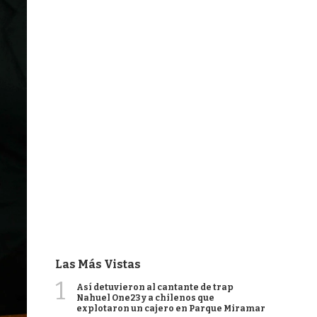
Las Más Vistas
1
Así detuvieron al cantante de trap
Nahuel One23 y a chilenos que
explotaron un cajero en Parque Miramar