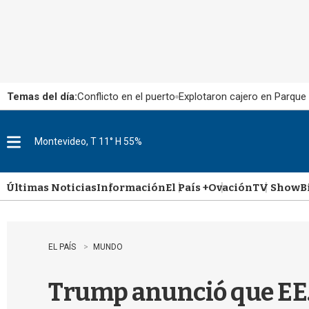
Temas del día:
Conflicto en el puerto
Explotaron cajero en Parque
Montevideo, T 11° H 55%
M
e
n
u
Últimas Noticias
Información
El País +
Ovación
TV Show
B
EL PAÍS
MUNDO
Trump anunció que EE.