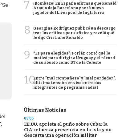
7
¡Bombazo! En España afirman que Ronald
 “Se
Araujo deja Barcelona y será nuevo
jugador del Liverpool de Inglaterra
8
Georgina Rodríguez publicó un descargo
tras las críticas por su físico y reveló qué
le dijo Cristiano Ronaldo
9
“Es para elegidos”: Forlán contó qué lo
motivó para dirigir a Uruguay y el récord
de su abuelo como DT de la Celeste
10
Entre "mal compañero" y "mal perdedor",
altísima tensión en vivo entre dos
integrantes de programa radial
Últimas Noticias
del
03:05
,
EE.UU. aprieta el puño sobre Cuba: la
CIA refuerza presencia en la isla y no
descarta una operación militar