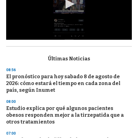
0
s
e
c
Últimas Noticias
o
n
08:56
d
El pronóstico para hoy sabado 8 de agosto de
s
o
2026: cómo estará el tiempo en cada zona del
f
país, según Inumet
3
3
s
08:00
e
Estudio explica por qué algunos pacientes
c
obesos responden mejor a la tirzepatida que a
o
n
otros tratamientos
d
s
07:00