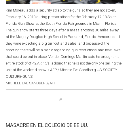
Kim Moreau adds a security strap to the guns so they are not stolen,
February 16, 2018 during preparations for the February 17-18 South
Florida Gun Show at the South Florida Fairgrounds in Miami, Florida.
The gun show starts three days after a mass shooting 30 miles away
at the Marjory Douglas High School in Parkland, Florida. Vendors said
they were expecting a big turnout and sales, and because of the
shooting there will be a panic regarding gun restrictions and new laws
that could be put in place. Vendor Domingo Martin said he brought his
entire stock of of 42 AR-15's, adding that he is not the only one selling the
unit at the weekend show. / AFP / Michele Eve Sandberg US-SOCIETY-
CULTURE-GUNS
MICHELE EVE SANDBERG/AFP
MASACRE EN EL COLEGIO DE EE.UU.