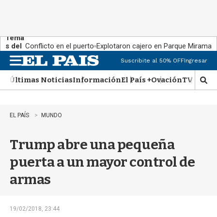
Tema
s del
Conflicto en el puerto
Explotaron cajero en Parque Miramar
día:
Suscribite al 50% OFF
Ingresar
M
e
Últimas Noticias
Información
El País +
Ovación
TV Show
n
M
u
o
s
t
EL PAÍS
MUNDO
r
a
Trump abre una pequeña
r
b
puerta a un mayor control de
�
s
armas
q
u
e
d
19/02/2018, 23:44