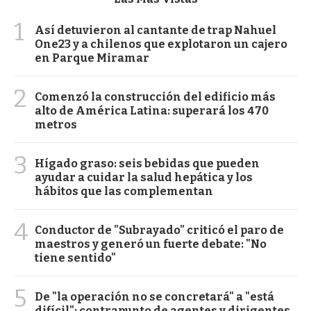
1
Así detuvieron al cantante de trap Nahuel
One23 y a chilenos que explotaron un cajero
en Parque Miramar
2
Comenzó la construcción del edificio más
alto de América Latina: superará los 470
metros
3
Hígado graso: seis bebidas que pueden
ayudar a cuidar la salud hepática y los
hábitos que las complementan
4
Conductor de "Subrayado" criticó el paro de
maestros y generó un fuerte debate: "No
tiene sentido"
5
De "la operación no se concretará" a "está
difícil": contrapunto de agentes y dirigentes