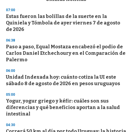
o
n
07:00
d
Estas fueron las bolillas de la suerte en la
s
o
Quiniela y Tómbola de ayer viernes 7 de agosto
f
de 2026
3
3
s
06:38
e
Paso a paso, Equal Mostaza encabezó el podio de
c
Carlos Daniel Etchechoury en el Comparación de
o
n
Palermo
d
s
06:00
Unidad Indexada hoy: cuánto cotiza la UI este
sábado 8 de agosto de 2026 en pesos uruguayos
05:00
Yogur, yogur griego y kéfir: cuáles son sus
diferencias y qué beneficios aportan a la salud
intestinal
04:30
Correrá 50 km al día por todo Uruguay: la historia