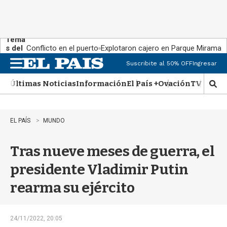
Tema
s del
Conflicto en el puerto
Explotaron cajero en Parque Miramar
día:
Suscribite al 50% OFF
Ingresar
M
e
Últimas Noticias
Información
El País +
Ovación
TV Show
n
M
u
o
s
t
EL PAÍS
MUNDO
r
a
Tras nueve meses de guerra, el
r
b
presidente Vladimir Putin
�
s
rearma su ejército
q
u
e
d
24/11/2022, 20:05