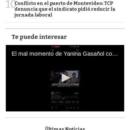
10
Conflicto en el puerto de Montevideo: TCP
denuncia que el sindicato pidió reducir la
jornada laboral
Te puede interesar
El mal momento de Yanina Gasañol con un hincha argentino en "Subrayado"
0
s
e
c
Últimas Noticias