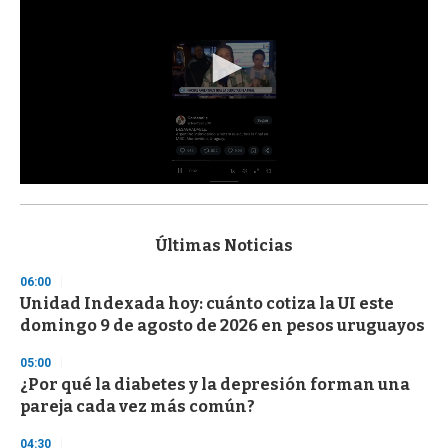
0
s
e
c
Últimas Noticias
o
n
06:00
d
Unidad Indexada hoy: cuánto cotiza la UI este
s
o
domingo 9 de agosto de 2026 en pesos uruguayos
f
3
05:00
3
s
¿Por qué la diabetes y la depresión forman una
e
pareja cada vez más común?
c
o
04:30
n