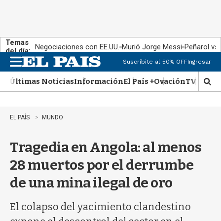
Temas
Negociaciones con EE.UU.
Murió Jorge Messi
Peñarol vs
del día:
Suscribite al 50% OFF
Ingresar
M
e
Últimas Noticias
Información
El País +
Ovación
TV Show
n
M
u
o
s
t
EL PAÍS
MUNDO
r
a
Tragedia en Angola: al menos
r
b
28 muertos por el derrumbe
�
s
de una mina ilegal de oro
q
u
e
El colapso del yacimiento clandestino
d