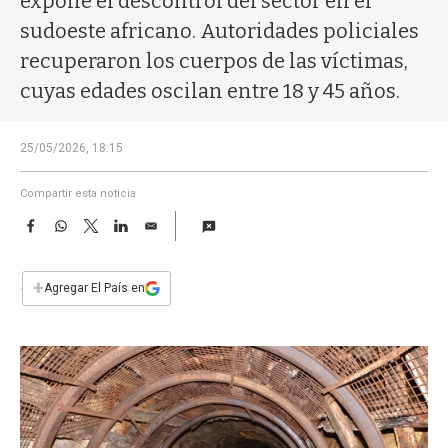
expone el descontrol del sector en el
a
sudoeste africano. Autoridades policiales
recuperaron los cuerpos de las víctimas,
cuyas edades oscilan entre 18 y 45 años.
25/05/2026, 18:15
Compartir esta noticia
F
W
T
L
E
a
h
w
i
m
c
a
i
n
a
e
t
t
k
i
+
Agregar El País en
b
s
t
e
l
o
A
e
d
o
p
r
I
k
p
n