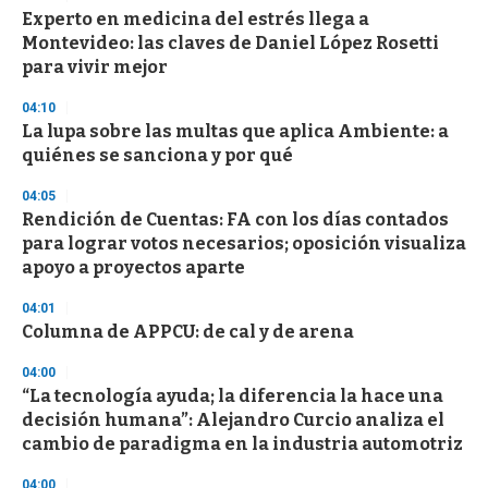
d
Experto en medicina del estrés llega a
s
Montevideo: las claves de Daniel López Rosetti
para vivir mejor
04:10
La lupa sobre las multas que aplica Ambiente: a
quiénes se sanciona y por qué
04:05
Rendición de Cuentas: FA con los días contados
para lograr votos necesarios; oposición visualiza
apoyo a proyectos aparte
04:01
Columna de APPCU: de cal y de arena
04:00
“La tecnología ayuda; la diferencia la hace una
decisión humana”: Alejandro Curcio analiza el
cambio de paradigma en la industria automotriz
04:00