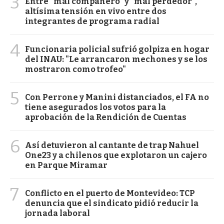
3
Entre "mal compañero" y "mal perdedor",
altísima tensión en vivo entre dos
integrantes de programa radial
4
Funcionaria policial sufrió golpiza en hogar
del INAU: "Le arrancaron mechones y se los
mostraron como trofeo"
5
Con Perrone y Manini distanciados, el FA no
tiene asegurados los votos para la
aprobación de la Rendición de Cuentas
6
Así detuvieron al cantante de trap Nahuel
One23 y a chilenos que explotaron un cajero
en Parque Miramar
7
Conflicto en el puerto de Montevideo: TCP
denuncia que el sindicato pidió reducir la
jornada laboral