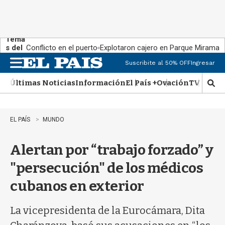
Tema
s del
Conflicto en el puerto
Explotaron cajero en Parque Miramar
día:
Suscribite al 50% OFF
Ingresar
M
e
Últimas Noticias
Información
El País +
Ovación
TV Show
n
M
u
o
s
t
EL PAÍS
MUNDO
r
a
Alertan por “trabajo forzado” y
r
b
"persecución" de los médicos
�
s
cubanos en exterior
q
u
e
La vicepresidenta de la Eurocámara, Dita
d