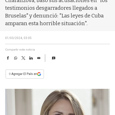
Charánzova, basó sus acusaciones en “los
a
testimonios desgarradores llegados a
Bruselas" y denunció: "Las leyes de Cuba
amparan esta horrible situación".
01/03/2024, 03:05
Compartir esta noticia
F
W
T
L
E
a
h
w
i
m
c
a
i
n
a
e
t
t
k
i
+
Agregar El País en
b
s
t
e
l
o
A
e
d
o
p
r
I
k
p
n