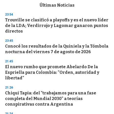
c
Últimas Noticias
o
n
23:54
d
Trouville se clasificó a playoffs y es el nuevo líder
s
o
de la LDA; Verdirrojo y Lagomar ganaron puntos
f
directos
3
3
s
23:45
e
Conocé los resultados de la Quiniela y la Tómbola
c
nocturna del viernes 7 de agosto de 2026
o
n
d
21:45
s
El nuevo rumbo que promete Abelardo De la
Espriella para Colombia: "Orden, autoridad y
libertad"
21:26
Chiqui Tapia: del "trabajamos para una fase
completa del Mundial 2030" a teorías
conspirativas contra Argentina
21:24