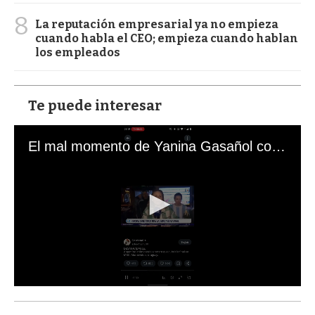
8
La reputación empresarial ya no empieza
cuando habla el CEO; empieza cuando hablan
los empleados
Te puede interesar
El mal momento de Yanina Gasañol con un hincha argentino en "Subrayado"
0
s
e