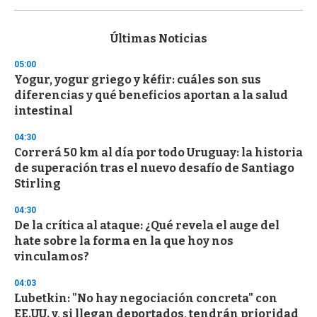
s
e
c
Últimas Noticias
o
n
05:00
d
Yogur, yogur griego y kéfir: cuáles son sus
s
o
diferencias y qué beneficios aportan a la salud
f
intestinal
3
3
s
04:30
e
Correrá 50 km al día por todo Uruguay: la historia
c
de superación tras el nuevo desafío de Santiago
o
n
Stirling
d
s
04:30
De la crítica al ataque: ¿Qué revela el auge del
hate sobre la forma en la que hoy nos
vinculamos?
04:03
Lubetkin: "No hay negociación concreta" con
EE.UU. y, si llegan deportados, tendrán prioridad