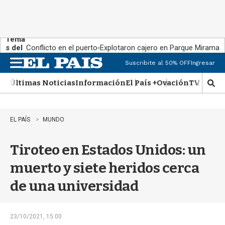
Tema
s del
Conflicto en el puerto
Explotaron cajero en Parque Miramar
día:
Suscribite al 50% OFF
Ingresar
M
e
Últimas Noticias
Información
El País +
Ovación
TV Show
n
M
u
o
s
t
EL PAÍS
MUNDO
r
a
Tiroteo en Estados Unidos: un
r
b
muerto y siete heridos cerca
�
s
de una universidad
q
u
e
d
23/10/2021, 15:00