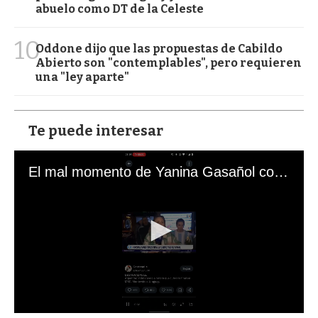
abuelo como DT de la Celeste
10
Oddone dijo que las propuestas de Cabildo
Abierto son "contemplables", pero requieren
una "ley aparte"
Te puede interesar
El mal momento de Yanina Gasañol con un hincha argentino en "Subrayado"
0