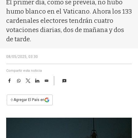
a
El primer día, como se preveía, no hubo
humo blanco en el Vaticano. Ahora los 133
cardenales electores tendrán cuatro
votaciones diarias, dos de mañana y dos
de tarde.
08/05/2025, 03:30
Compartir esta noticia
F
W
T
L
E
a
h
w
i
m
c
a
i
n
a
e
t
t
k
i
+
Agregar El País en
b
s
t
e
l
o
A
e
d
o
p
r
I
k
p
n