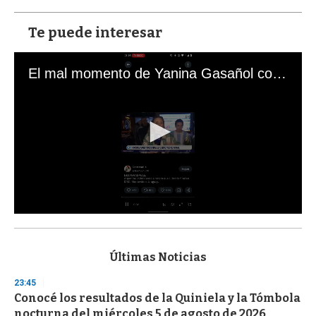
Te puede interesar
El mal momento de Yanina Gasañol con un hincha argentino en "Subrayado"
0
s
e
c
Últimas Noticias
o
n
23:45
d
Conocé los resultados de la Quiniela y la Tómbola
s
o
nocturna del miércoles 5 de agosto de 2026