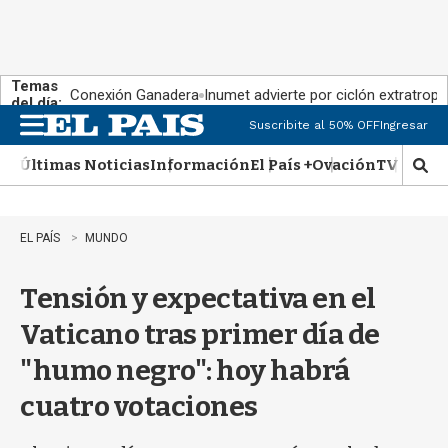
Temas
Conexión Ganadera
Inumet advierte por ciclón extratropi
del día:
Suscribite al 50% OFF
Ingresar
M
e
Últimas Noticias
Información
El País +
Ovación
TV Show
n
M
u
o
s
t
EL PAÍS
MUNDO
r
a
Tensión y expectativa en el
r
b
Vaticano tras primer día de
�
s
"humo negro": hoy habrá
q
u
cuatro votaciones
e
d