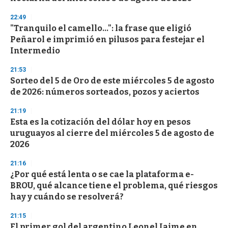
f
3
22:49
3
s
"Tranquilo el camello...": la frase que eligió
e
Peñarol e imprimió en pilusos para festejar el
c
Intermedio
o
n
d
21:53
s
Sorteo del 5 de Oro de este miércoles 5 de agosto
de 2026: números sorteados, pozos y aciertos
21:19
Esta es la cotización del dólar hoy en pesos
uruguayos al cierre del miércoles 5 de agosto de
2026
21:16
¿Por qué está lenta o se cae la plataforma e-
BROU, qué alcance tiene el problema, qué riesgos
hay y cuándo se resolverá?
21:15
El primer gol del argentino Leonel Jaime en