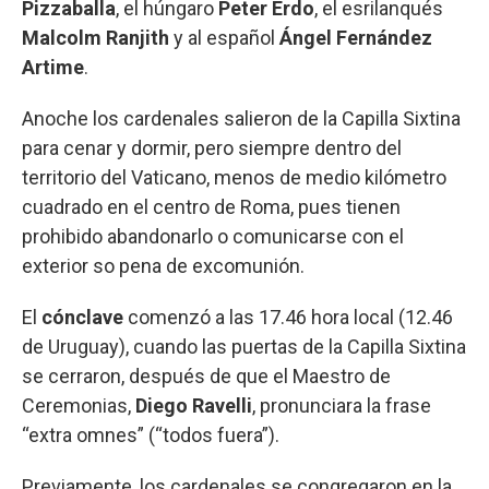
Pizzaballa
, el húngaro
Peter Erdo
, el esrilanqués
Malcolm
Ranjith
y al español
Ángel Fernández
Artime
.
Anoche los cardenales salieron de la Capilla Sixtina
para cenar y dormir, pero siempre dentro del
territorio del Vaticano, menos de medio kilómetro
cuadrado en el centro de Roma, pues tienen
prohibido abandonarlo o comunicarse con el
exterior so pena de excomunión.
El
cónclave
comenzó a las 17.46 hora local (12.46
de Uruguay), cuando las puertas de la Capilla Sixtina
se cerraron, después de que el Maestro de
Ceremonias,
Diego Ravelli
, pronunciara la frase
“extra omnes” (“todos fuera”).
Previamente, los cardenales se congregaron en la