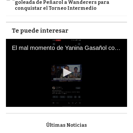
goleada de Peñarol a Wanderers para
conquistar el Torneo Intermedio
Te puede interesar
El mal momento de Yanina Gasañol con un hincha argentino en "Subrayado"
0
s
e
c
Últimas Noticias
o
n