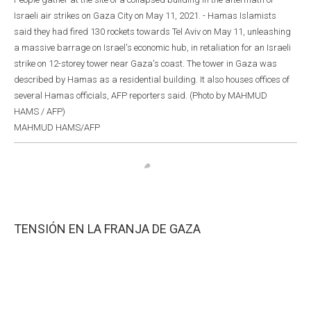
Israeli air strikes on Gaza City on May 11, 2021. - Hamas Islamists
said they had fired 130 rockets towards Tel Aviv on May 11, unleashing
a massive barrage on Israel's economic hub, in retaliation for an Israeli
strike on 12-storey tower near Gaza's coast. The tower in Gaza was
described by Hamas as a residential building. It also houses offices of
several Hamas officials, AFP reporters said. (Photo by MAHMUD
HAMS / AFP)
MAHMUD HAMS/AFP
TENSIÓN EN LA FRANJA DE GAZA