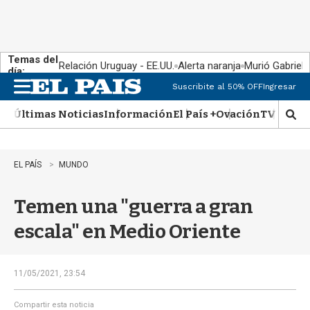
Temas del
Relación Uruguay - EE.UU.
Alerta naranja
Murió Gabriel 
día:
Suscribite al 50% OFF
Ingresar
M
e
Últimas Noticias
Información
El País +
Ovación
TV Show
n
M
u
o
s
t
EL PAÍS
MUNDO
r
a
Temen una "guerra a gran
r
b
escala" en Medio Oriente
�
s
q
u
11/05/2021, 23:54
e
d
Compartir esta noticia