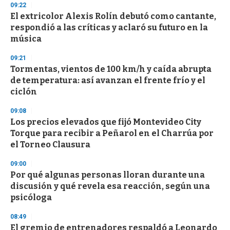
09:22
d
El extricolor Alexis Rolín debutó como cantante,
s
o
respondió a las críticas y aclaró su futuro en la
f
música
3
3
s
09:21
e
Tormentas, vientos de 100 km/h y caída abrupta
c
de temperatura: así avanzan el frente frío y el
o
n
ciclón
d
s
09:08
Los precios elevados que fijó Montevideo City
Torque para recibir a Peñarol en el Charrúa por
el Torneo Clausura
09:00
Por qué algunas personas lloran durante una
discusión y qué revela esa reacción, según una
psicóloga
08:49
El gremio de entrenadores respaldó a Leonardo