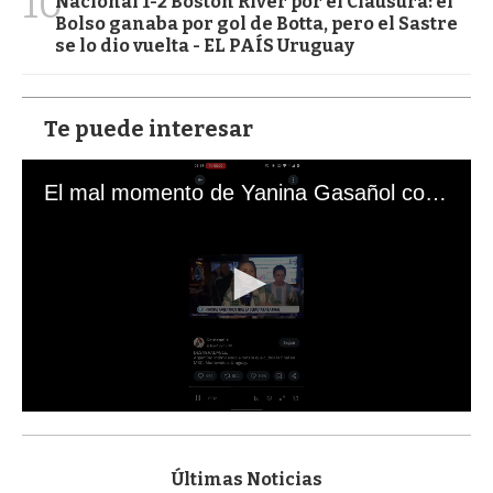
10
Nacional 1-2 Boston River por el Clausura: el
Bolso ganaba por gol de Botta, pero el Sastre
se lo dio vuelta - EL PAÍS Uruguay
Te puede interesar
El mal momento de Yanina Gasañol con un hincha argentino en "Subrayado"
0
s
e
c
Últimas Noticias
o