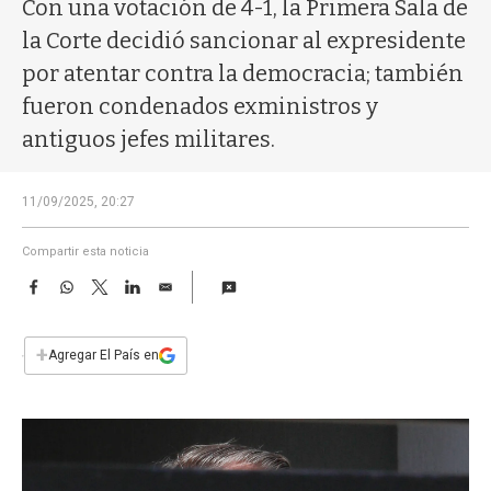
a
Con una votación de 4-1, la Primera Sala de
la Corte decidió sancionar al expresidente
por atentar contra la democracia; también
fueron condenados exministros y
antiguos jefes militares.
11/09/2025, 20:27
Compartir esta noticia
F
W
T
L
E
a
h
w
i
m
c
a
i
n
a
e
t
t
k
i
+
Agregar El País en
b
s
t
e
l
o
A
e
d
o
p
r
I
k
p
n