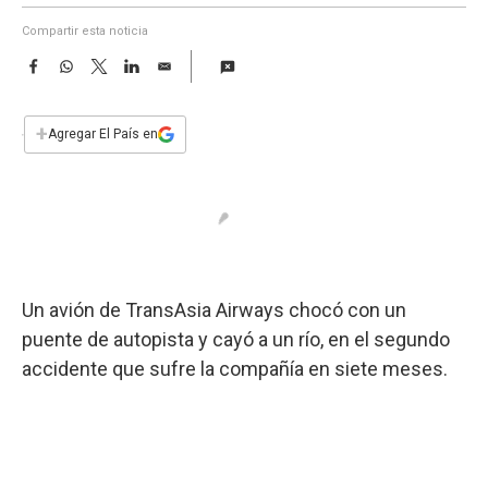
a
Compartir esta noticia
F
W
T
L
E
a
h
w
i
m
c
a
i
n
a
e
t
t
k
i
+
Agregar El País en
b
s
t
e
l
o
A
e
d
o
p
r
I
k
p
n
Un avión de TransAsia Airways chocó con un
puente de autopista y cayó a un río, en el segundo
accidente que sufre la compañía en siete meses.