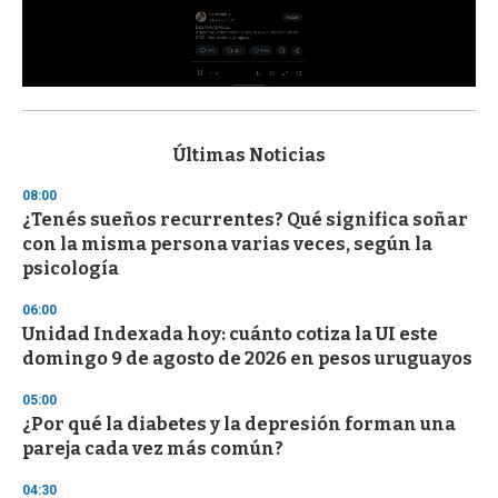
0
s
e
c
Últimas Noticias
o
n
08:00
d
¿Tenés sueños recurrentes? Qué significa soñar
s
o
con la misma persona varias veces, según la
f
psicología
3
3
s
06:00
e
Unidad Indexada hoy: cuánto cotiza la UI este
c
domingo 9 de agosto de 2026 en pesos uruguayos
o
n
d
05:00
s
¿Por qué la diabetes y la depresión forman una
pareja cada vez más común?
04:30