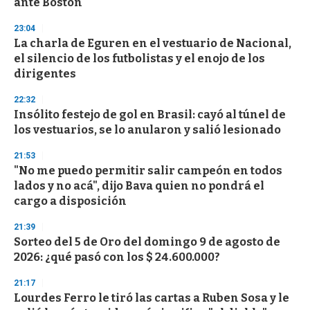
ante Boston
3
3
s
23:04
e
La charla de Eguren en el vestuario de Nacional,
c
el silencio de los futbolistas y el enojo de los
o
n
dirigentes
d
s
22:32
Insólito festejo de gol en Brasil: cayó al túnel de
los vestuarios, se lo anularon y salió lesionado
21:53
"No me puedo permitir salir campeón en todos
lados y no acá", dijo Bava quien no pondrá el
cargo a disposición
21:39
Sorteo del 5 de Oro del domingo 9 de agosto de
2026: ¿qué pasó con los $ 24.600.000?
21:17
Lourdes Ferro le tiró las cartas a Ruben Sosa y le