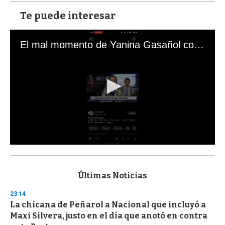
Te puede interesar
El mal momento de Yanina Gasañol con un hincha argentino en "Subrayado"
0
s
e
c
Últimas Noticias
o
n
23:14
d
La chicana de Peñarol a Nacional que incluyó a
s
o
Maxi Silvera, justo en el día que anotó en contra
f