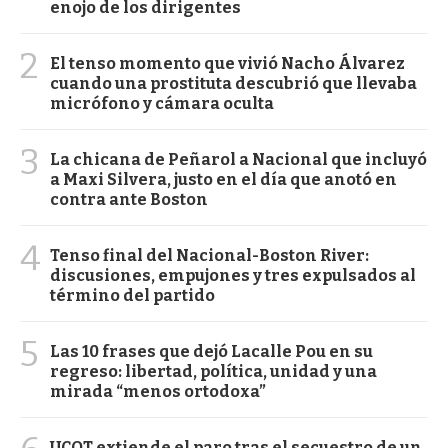
enojo de los dirigentes
2
El tenso momento que vivió Nacho Álvarez
cuando una prostituta descubrió que llevaba
micrófono y cámara oculta
3
La chicana de Peñarol a Nacional que incluyó
a Maxi Silvera, justo en el día que anotó en
contra ante Boston
4
Tenso final del Nacional-Boston River:
discusiones, empujones y tres expulsados al
término del partido
5
Las 10 frases que dejó Lacalle Pou en su
regreso: libertad, política, unidad y una
mirada “menos ortodoxa”
UCOT extiende el paro tras el secuestro de un