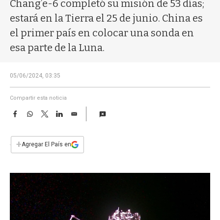
a
Chang’e-6 completó su misión de 53 días;
estará en la Tierra el 25 de junio. China es
el primer país en colocar una sonda en
esa parte de la Luna.
05/06/2024, 03:35
Compartir esta noticia
F
W
T
L
E
a
h
w
i
m
c
a
i
n
a
e
t
t
k
i
+
Agregar El País en
b
s
t
e
l
o
A
e
d
o
p
r
I
k
p
n