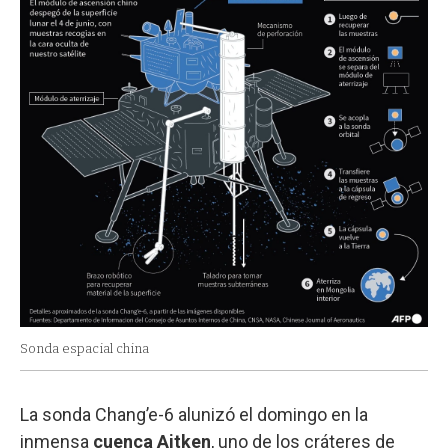
Sonda espacial china
La sonda Chang’e-6 alunizó el domingo en la
inmensa
cuenca Aitken
, uno de los cráteres de