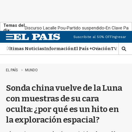
Temas del
Discurso Lacalle Pou
Partido suspendido
En Clave País
día:
Suscribite al 50% OFF
Ingresar
M
e
Últimas Noticias
Información
El País +
Ovación
TV Show
n
M
u
o
s
t
EL PAÍS
MUNDO
r
a
Sonda china vuelve de la Luna
r
b
con muestras de su cara
�
s
oculta: ¿por qué es un hito en
q
u
la exploración espacial?
e
d