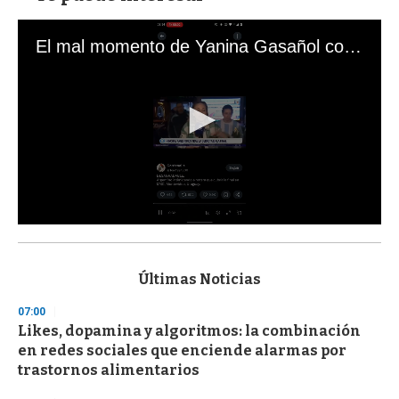
El mal momento de Yanina Gasañol con un hincha argentino en "Subrayado"
0
s
e
c
Últimas Noticias
o
n
07:00
d
Likes, dopamina y algoritmos: la combinación
s
o
en redes sociales que enciende alarmas por
f
trastornos alimentarios
3
3