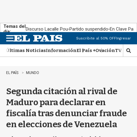
Temas del
Discurso Lacalle Pou
Partido suspendido
En Clave País
día:
Suscribite al 50% OFF
Ingresar
M
e
Últimas Noticias
Información
El País +
Ovación
TV Show
n
M
u
o
s
t
EL PAÍS
MUNDO
r
a
Segunda citación al rival de
r
b
Maduro para declarar en
�
s
fiscalía tras denunciar fraude
q
u
en elecciones de Venezuela
e
d