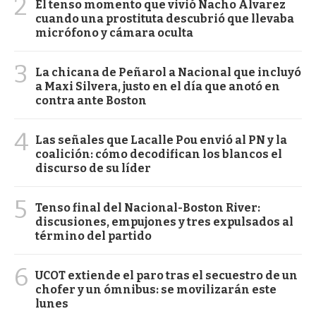
2
El tenso momento que vivió Nacho Álvarez
cuando una prostituta descubrió que llevaba
micrófono y cámara oculta
3
La chicana de Peñarol a Nacional que incluyó
a Maxi Silvera, justo en el día que anotó en
contra ante Boston
4
Las señales que Lacalle Pou envió al PN y la
coalición: cómo decodifican los blancos el
discurso de su líder
5
Tenso final del Nacional-Boston River:
discusiones, empujones y tres expulsados al
término del partido
6
UCOT extiende el paro tras el secuestro de un
chofer y un ómnibus: se movilizarán este
lunes