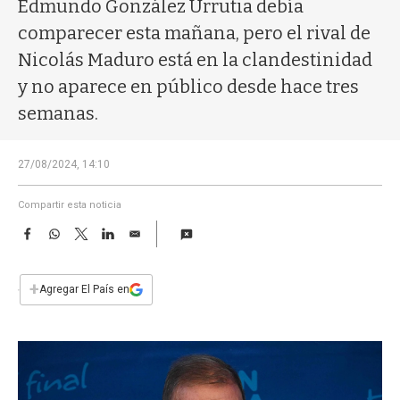
a
Edmundo González Urrutia debía
comparecer esta mañana, pero el rival de
Nicolás Maduro está en la clandestinidad
y no aparece en público desde hace tres
semanas.
27/08/2024, 14:10
Compartir esta noticia
F
W
T
L
E
a
h
w
i
m
c
a
i
n
a
e
t
t
k
i
+
Agregar El País en
b
s
t
e
l
o
A
e
d
o
p
r
I
k
p
n