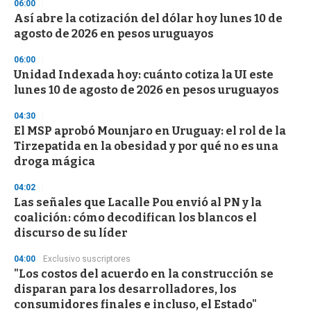
s
06:00
e
Así abre la cotización del dólar hoy lunes 10 de
c
agosto de 2026 en pesos uruguayos
o
n
d
06:00
s
Unidad Indexada hoy: cuánto cotiza la UI este
lunes 10 de agosto de 2026 en pesos uruguayos
04:30
El MSP aprobó Mounjaro en Uruguay: el rol de la
Tirzepatida en la obesidad y por qué no es una
droga mágica
04:02
Las señales que Lacalle Pou envió al PN y la
coalición: cómo decodifican los blancos el
discurso de su líder
04:00
Exclusivo suscriptores
"Los costos del acuerdo en la construcción se
disparan para los desarrolladores, los
consumidores finales e incluso, el Estado"