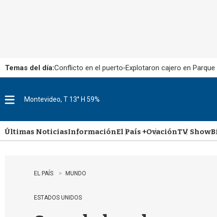
Temas del día:
Conflicto en el puerto
Explotaron cajero en Parque
Montevideo, T 13° H 59%
M
e
n
u
Últimas Noticias
Información
El País +
Ovación
TV Show
B
EL PAÍS
MUNDO
ESTADOS UNIDOS