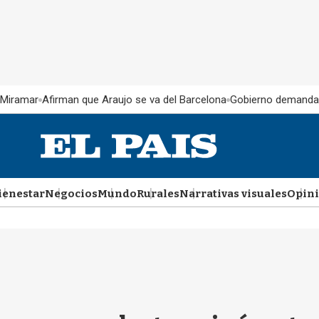
 Miramar
Afirman que Araujo se va del Barcelona
Gobierno demanda
ienestar
Negocios
Mundo
Rurales
Narrativas visuales
Opin