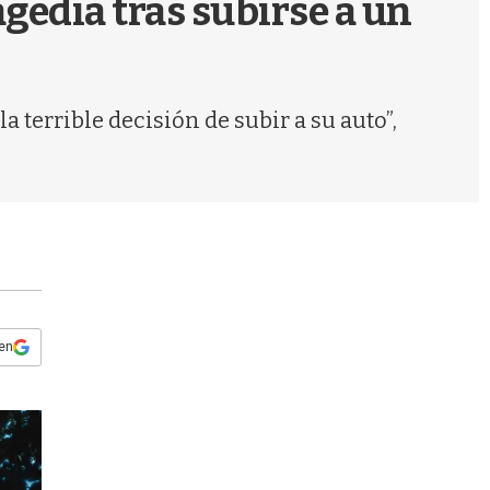
gedia tras subirse a un
s
q
u
e
d
 terrible decisión de subir a su auto”,
a
 en