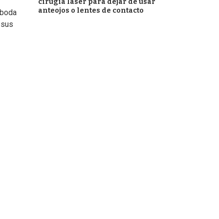
cirugía láser para dejar de usar
anteojos o lentes de contacto
 boda
 sus