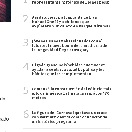
representante histórico de Lionel Messi
2
Así detuvieron al cantante de trap
Nahuel One23 y a chilenos que
explotaron un cajero en Parque Miramar
3
Jóvenes, sanos y obsesionados con el
futuro: el nuevo boom de la medicina de
la longevidad llega a Uruguay
4
Hígado graso: seis bebidas que pueden
ayudar a cuidar la salud hepática y los
hábitos que las complementan
5
Comenzó la construcción del edificio más
alto de América Latina: superará los 470
metros
ado
6
La figura del Carnaval que tuvo un cruce
con Petinatti debuta como conductor de
arado
un histórico programa