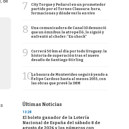
, de
7
City Torque y Peñarol en un prometedor
partido por el Torneo Clausura: hora,
formaciones y dónde verlo en vivo
8
Una comunicadora de Canal 10 denunció
que un ómnibus la atropelló, lo siguió y
enfrentó al chofer: "En shock"
9
Correrá 50 km al día por todo Uruguay: la
historia de superación tras el nuevo
desafío de Santiago Stirling
10
La basura de Montevideo seguirá yendo a
Felipe Cardoso hasta al menos 2055, con
las obras que prevé la IMM
Últimas Noticias
as
13:28
El boleto ganador de la Lotería
Nacional de España del sábado 8 de
agosto de 2026 y los números con