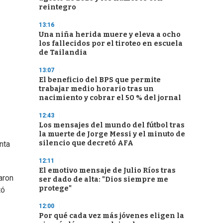
reintegro
13:16
Una niña herida muere y eleva a ocho
los fallecidos por el tiroteo en escuela
de Tailandia
13:07
El beneficio del BPS que permite
trabajar medio horario tras un
nacimiento y cobrar el 50 % del jornal
12:43
Los mensajes del mundo del fútbol tras
la muerte de Jorge Messi y el minuto de
silencio que decretó AFA
nta
12:11
El emotivo mensaje de Julio Ríos tras
aron
ser dado de alta: "Dios siempre me
protege"
tó
12:00
Por qué cada vez más jóvenes eligen la