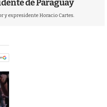
sidente de Paraguay
s
q
u
or y expresidente Horacio Cartes.
e
d
a
 en