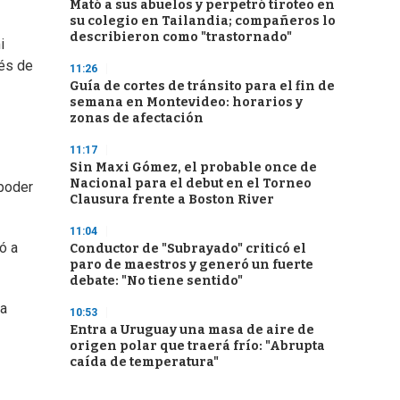
Mató a sus abuelos y perpetró tiroteo en
su colegio en Tailandia; compañeros lo
describieron como "trastornado"
i
ués de
11:26
Guía de cortes de tránsito para el fin de
semana en Montevideo: horarios y
zonas de afectación
11:17
Sin Maxi Gómez, el probable once de
Nacional para el debut en el Torneo
 poder
Clausura frente a Boston River
11:04
ó a
Conductor de "Subrayado" criticó el
paro de maestros y generó un fuerte
debate: "No tiene sentido"
la
10:53
Entra a Uruguay una masa de aire de
origen polar que traerá frío: "Abrupta
caída de temperatura"