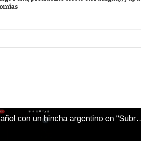
nomías
El mal momento de Yanina Gasañol con un hin