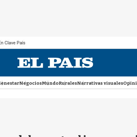
En Clave País
ienestar
Negocios
Mundo
Rurales
Narrativas visuales
Opin