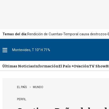
Temas del día:
Rendición de Cuentas
Temporal causa destrozos
Montevideo, T 10° H 71%
M
e
n
u
Últimas Noticias
Información
El País +
Ovación
TV Show
B
EL PAÍS
MUNDO
PERFIL