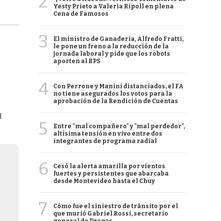
2
Yesty Prieto a Valeria Ripoll en plena
Cena de Famosos
3
El ministro de Ganadería, Alfredo Fratti,
le pone un freno a la reducción de la
jornada laboral y pide que los robots
aporten al BPS
4
Con Perrone y Manini distanciados, el FA
no tiene asegurados los votos para la
aprobación de la Rendición de Cuentas
l
5
Entre "mal compañero" y "mal perdedor",
altísima tensión en vivo entre dos
integrantes de programa radial
6
Cesó la alerta amarilla por vientos
fuertes y persistentes que abarcaba
desde Montevideo hasta el Chuy
7
Cómo fue el siniestro de tránsito por el
que murió Gabriel Rossi, secretario