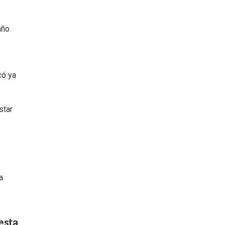
año
có ya
star
a
esta