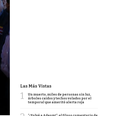
Las Más Vistas
1
Un muerto, miles de personas sin luz,
árboles caídos y techos volados por el
temporal que ameritó alerta roja
"¡Volvé a Adeom!": el filoso comentario de