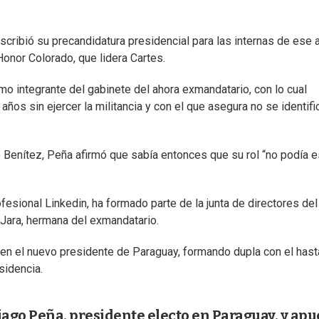
nscribió su precandidatura presidencial para las internas de ese 
onor Colorado, que lidera Cartes.
mo integrante del gabinete del ahora exmandatario, con lo cual
ños sin ejercer la militancia y con el que asegura no se identifi
 Benítez, Peña afirmó que sabía entonces que su rol “no podía e
ofesional Linkedin, ha formado parte de la junta de directores del
 Jara, hermana del exmandatario.
 en el nuevo presidente de Paraguay, formando dupla con el hast
sidencia.
iago Peña, presidente electo en Paraguay, y apu