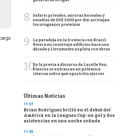
general de Drogas
8
Safaris privados, auroras boreales y
estadías de US$ 3.000 por día: así viajan
los uruguayos premium
9
 cargo
La paradoja en la frontera con Brasil:
Rivera no construye edificios hace una
década y Livramento explota con obras
10
En la previa a discurso de Lacalle Pou,
blancos se enfrascan en polémica
interna sobre qué oposición ejercer
Últimas Noticias
11:37
Brian Rodríguez brilló en el debut del
América en la Leagues Cup: un gol y dos
asistencias en una noche soñada
11:35