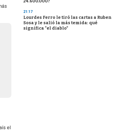
24.600.000?
 más
21:17
Lourdes Ferro le tiró las cartas a Ruben
Sosa y le salió la más temida: qué
significa "el diablo"
aís el