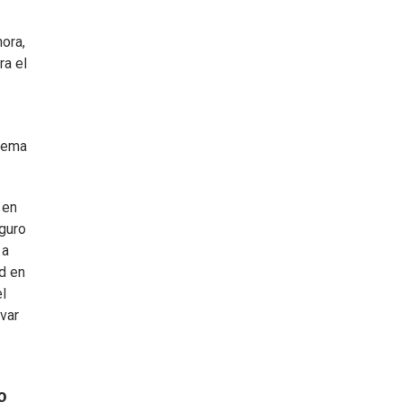
hora,
ra el
stema
 en
guro
 a
ad en
el
rvar
o