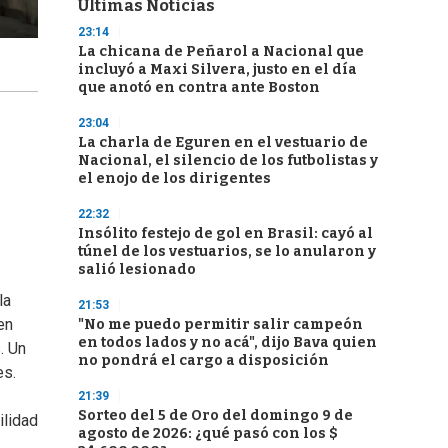
Últimas Noticias
23:14
La chicana de Peñarol a Nacional que
incluyó a Maxi Silvera, justo en el día
que anotó en contra ante Boston
23:04
La charla de Eguren en el vestuario de
Nacional, el silencio de los futbolistas y
el enojo de los dirigentes
22:32
Insólito festejo de gol en Brasil: cayó al
túnel de los vestuarios, se lo anularon y
salió lesionado
la
21:53
en
"No me puedo permitir salir campeón
en todos lados y no acá", dijo Bava quien
. Un
no pondrá el cargo a disposición
es.
21:39
Sorteo del 5 de Oro del domingo 9 de
ilidad
agosto de 2026: ¿qué pasó con los $