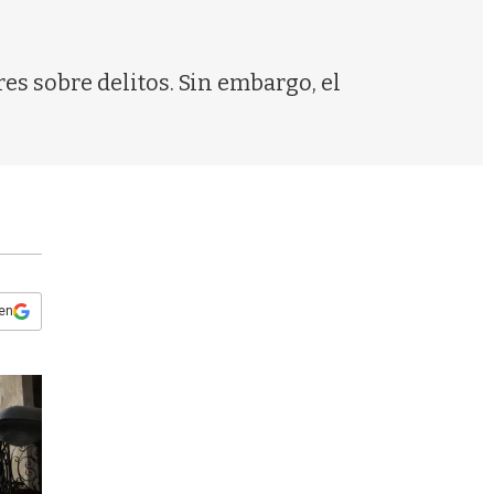
s
q
u
e
es sobre delitos. Sin embargo, el
d
a
 en