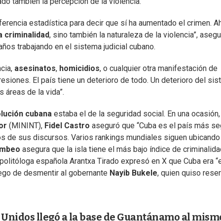
ado también la percepción de la violencia.
eferencia estadística para decir que sí ha aumentado el crimen. A
 criminalidad
, sino también la naturaleza de la violencia”, asegu
años trabajando en el sistema judicial cubano.
ncia,
asesinatos
,
homicidios
, o cualquier otra manifestación de
esiones. El país tiene un deterioro de todo. Un deterioro del si
 áreas de la vida”.
lución cubana
estaba el de la seguridad social. En una ocasión,
or
(MININT),
Fidel Castro
aseguró que “Cuba es el país más se
os de sus discursos. Varios rankings mundiales siguen ubicando
umbeo
asegura que la isla tiene el más bajo índice de criminalid
a politóloga española Arantxa Tirado expresó en X que Cuba era “
uego de desmentir al gobernante
Nayib Bukele
, quien quiso rese
Unidos llegó a la base de Guantánamo al mism