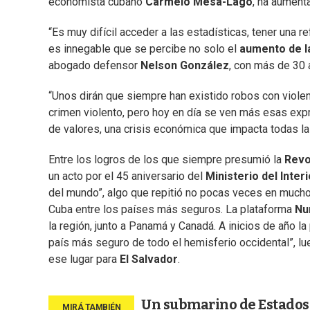
economista cubano
Carmelo Mesa-Lago
, ha aument
“Es muy difícil acceder a las estadísticas, tener una r
es innegable que se percibe no solo el
aumento de la
abogado defensor
Nelson González
, con más de 30 
“Unos dirán que siempre han existido robos con viole
crimen violento, pero hoy en día se ven más esas expr
de valores, una crisis económica que impacta todas las
Entre los logros de los que siempre presumió la
Revo
un acto por el 45 aniversario del
Ministerio del Interi
del mundo”, algo que repitió no pocas veces en much
Cuba entre los países más seguros. La plataforma
N
la región, junto a Panamá y Canadá. A inicios de año l
país más seguro de todo el hemisferio occidental”, l
ese lugar para
El Salvador
.
Un submarino de Estados 