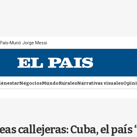
País
Murió Jorge Messi
ienestar
Negocios
Mundo
Rurales
Narrativas visuales
Opin
eas callejeras: Cuba, el país