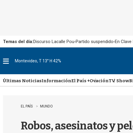
Temas del día:
Discurso Lacalle Pou
Partido suspendido
En Clave 
Montevideo, T 13° H 42%
M
e
n
u
Últimas Noticias
Información
El País +
Ovación
TV Show
B
EL PAÍS
MUNDO
Robos, asesinatos y pel