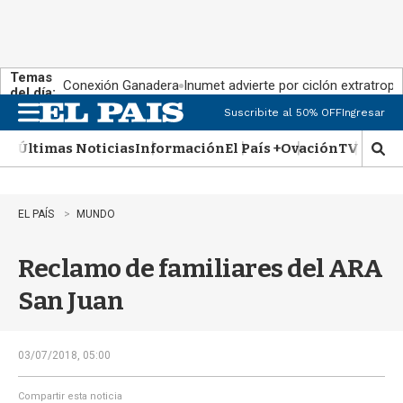
Temas
Conexión Ganadera
Inumet advierte por ciclón extratropi
del día:
Suscribite al 50% OFF
Ingresar
M
e
Últimas Noticias
Información
El País +
Ovación
TV Show
n
M
u
o
s
t
EL PAÍS
MUNDO
r
a
Reclamo de familiares del ARA
r
b
San Juan
�
s
q
u
03/07/2018, 05:00
e
d
Compartir esta noticia