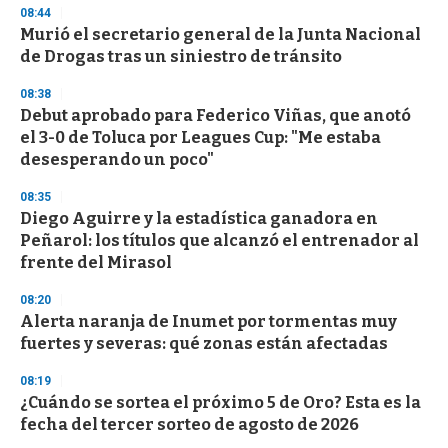
n
08:44
d
Murió el secretario general de la Junta Nacional
s
o
de Drogas tras un siniestro de tránsito
f
3
08:38
3
s
Debut aprobado para Federico Viñas, que anotó
e
el 3-0 de Toluca por Leagues Cup: "Me estaba
c
desesperando un poco"
o
n
d
08:35
s
Diego Aguirre y la estadística ganadora en
Peñarol: los títulos que alcanzó el entrenador al
frente del Mirasol
08:20
Alerta naranja de Inumet por tormentas muy
fuertes y severas: qué zonas están afectadas
08:19
¿Cuándo se sortea el próximo 5 de Oro? Esta es la
fecha del tercer sorteo de agosto de 2026