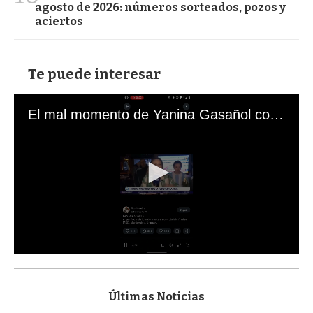
agosto de 2026: números sorteados, pozos y
aciertos
Te puede interesar
El mal momento de Yanina Gasañol con un hincha argentino en "Subrayado"
0
s
e
c
Últimas Noticias
o