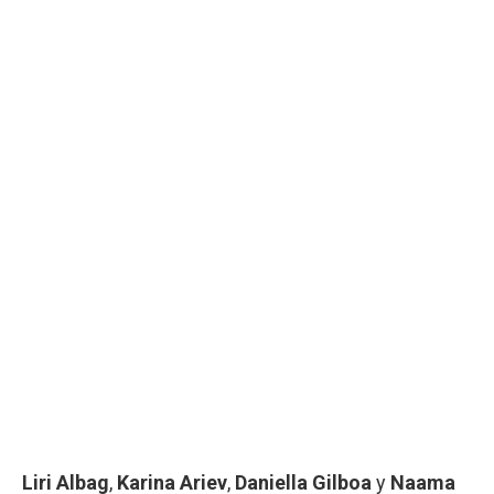
Liri Albag
,
Karina Ariev
,
Daniella Gilboa
y
Naama