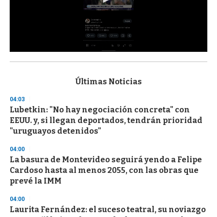
0
s
e
c
Últimas Noticias
o
n
04:03
d
Lubetkin: "No hay negociación concreta" con
s
o
EEUU. y, si llegan deportados, tendrán prioridad
f
"uruguayos detenidos"
3
3
s
04:00
e
La basura de Montevideo seguirá yendo a Felipe
c
Cardoso hasta al menos 2055, con las obras que
o
n
prevé la IMM
d
s
04:00
Laurita Fernández: el suceso teatral, su noviazgo