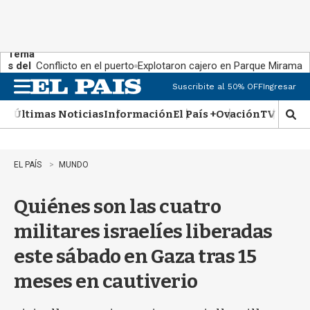
Tema
s del
Conflicto en el puerto
Explotaron cajero en Parque Miramar
día:
Suscribite al 50% OFF
Ingresar
M
e
Últimas Noticias
Información
El País +
Ovación
TV Show
n
M
u
o
s
t
EL PAÍS
MUNDO
r
a
Quiénes son las cuatro
r
b
militares israelíes liberadas
�
s
este sábado en Gaza tras 15
q
u
meses en cautiverio
e
d