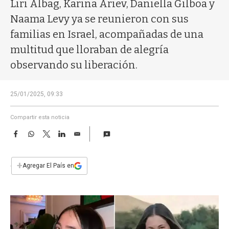
a
Liri Albag, Karina Ariev, Daniella Gilboa y
Naama Levy ya se reunieron con sus
familias en Israel, acompañadas de una
multitud que lloraban de alegría
observando su liberación.
25/01/2025, 09:33
Compartir esta noticia
F
W
T
L
E
a
h
w
i
m
c
a
i
n
a
e
t
t
k
i
+
Agregar El País en
b
s
t
e
l
o
A
e
d
o
p
r
I
k
p
n