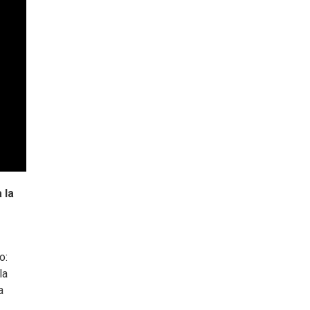
 la
o:
la
a