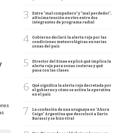
3
Entre "mal compañero" y "mal perdedor",
altísima tensión en vivo entre dos
integrantes de programa radial
4
Gobierno declaró la alerta roja por las
condiciones meteorológicas en varias
zonas del país
5
Director del Sinae explicó qué implica la
y
alerta roja para zonas costeras y qué
pasa con las clases
6
Qué significa la alerta roja decretada por
el gobierno y cómo se activa la operativa
en el país
iones
7
La confesión de una uruguaya en "Ahora
as
Caigo" Argentina que descolocó a Darío
Barassi y se hizo viral