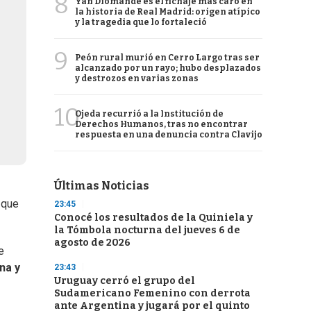
8
Yan Diomande es el fichaje más caro en
la historia de Real Madrid: origen atípico
y la tragedia que lo fortaleció
9
Peón rural murió en Cerro Largo tras ser
alcanzado por un rayo; hubo desplazados
y destrozos en varias zonas
10
Ojeda recurrió a la Institución de
Derechos Humanos, tras no encontrar
respuesta en una denuncia contra Clavijo
Últimas Noticias
 que
23:45
Conocé los resultados de la Quiniela y
la Tómbola nocturna del jueves 6 de
agosto de 2026
e
na y
23:43
Uruguay cerró el grupo del
Sudamericano Femenino con derrota
ante Argentina y jugará por el quinto