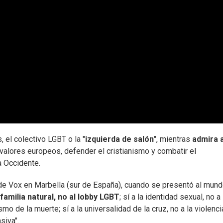
, el colectivo LGBT o la "
izquierda de salón
", mientras
admira a
valores europeos, defender el cristianismo y combatir el
a Occidente.
l de Vox en Marbella (sur de España), cuando se presentó al mund
a familia natural, no al lobby LGBT
; sí a la identidad sexual, no a 
ismo de la muerte; sí a la universalidad de la cruz, no a la violenci
siva".