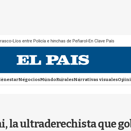
rrasco
Líos entre Policía e hinchas de Peñarol
En Clave País
ienestar
Negocios
Mundo
Rurales
Narrativas visuales
Opin
i, la ultraderechista que go