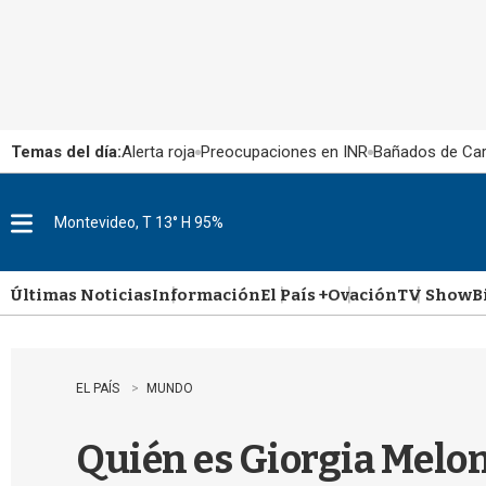
Temas del día:
Alerta roja
Preocupaciones en INR
Bañados de Ca
Montevideo, T 13° H 95%
M
e
n
u
Últimas Noticias
Información
El País +
Ovación
TV Show
B
EL PAÍS
MUNDO
Quién es Giorgia Melon