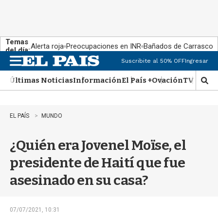
Temas
Alerta roja
Preocupaciones en INR
Bañados de Carrasco
del día:
Suscribite al 50% OFF
Ingresar
M
e
Últimas Noticias
Información
El País +
Ovación
TV Show
n
M
u
o
s
t
EL PAÍS
MUNDO
r
a
¿Quién era Jovenel Moïse, el
r
b
presidente de Haití que fue
�
s
asesinado en su casa?
q
u
e
d
07/07/2021, 10:31