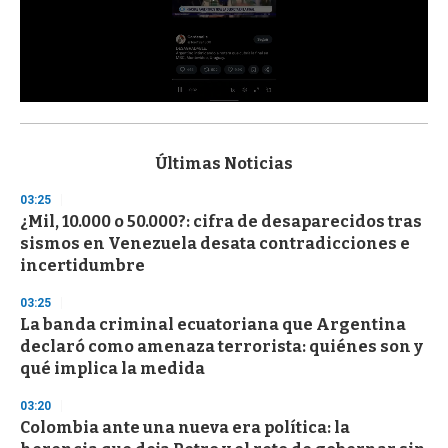
0
s
e
c
Últimas Noticias
o
n
03:25
d
¿Mil, 10.000 o 50.000?: cifra de desaparecidos tras
s
o
sismos en Venezuela desata contradicciones e
f
incertidumbre
3
3
s
03:25
e
La banda criminal ecuatoriana que Argentina
c
declaró como amenaza terrorista: quiénes son y
o
n
qué implica la medida
d
s
03:20
Colombia ante una nueva era política: la