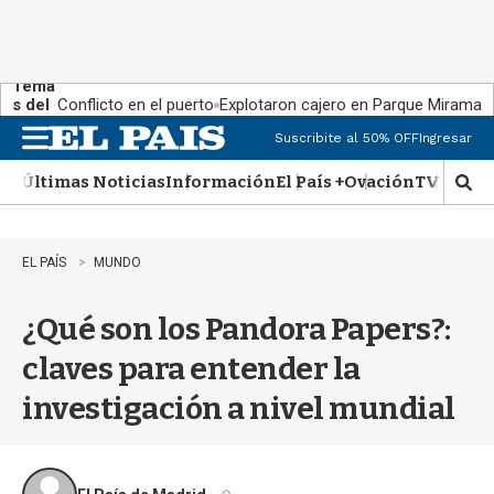
Tema
s del
Conflicto en el puerto
Explotaron cajero en Parque Miramar
día:
Suscribite al 50% OFF
Ingresar
M
e
Últimas Noticias
Información
El País +
Ovación
TV Show
n
M
u
o
s
t
EL PAÍS
MUNDO
r
a
¿Qué son los Pandora Papers?:
r
b
claves para entender la
�
s
investigación a nivel mundial
q
u
e
d