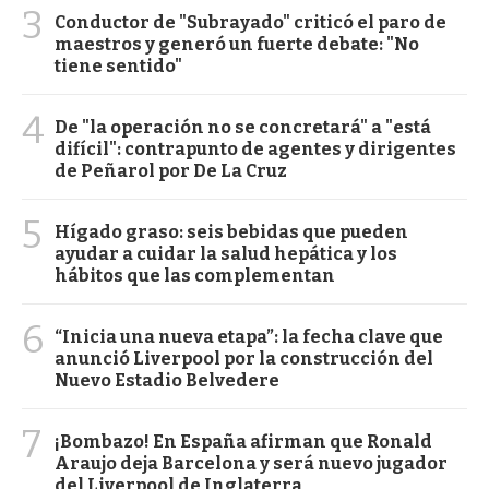
3
Conductor de "Subrayado" criticó el paro de
maestros y generó un fuerte debate: "No
tiene sentido"
4
De "la operación no se concretará" a "está
difícil": contrapunto de agentes y dirigentes
de Peñarol por De La Cruz
5
Hígado graso: seis bebidas que pueden
ayudar a cuidar la salud hepática y los
hábitos que las complementan
6
“Inicia una nueva etapa”: la fecha clave que
anunció Liverpool por la construcción del
Nuevo Estadio Belvedere
7
¡Bombazo! En España afirman que Ronald
Araujo deja Barcelona y será nuevo jugador
del Liverpool de Inglaterra