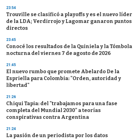
s
23:54
Trouville se clasificó a playoffs y es el nuevo líder
de la LDA; Verdirrojo y Lagomar ganaron puntos
directos
23:45
Conocé los resultados de la Quiniela y la Tómbola
nocturna del viernes 7 de agosto de 2026
21:45
El nuevo rumbo que promete Abelardo De la
Espriella para Colombia: "Orden, autoridad y
libertad"
21:26
Chiqui Tapia: del "trabajamos para una fase
completa del Mundial 2030" a teorías
conspirativas contra Argentina
21:24
La pasión de un periodista por los datos