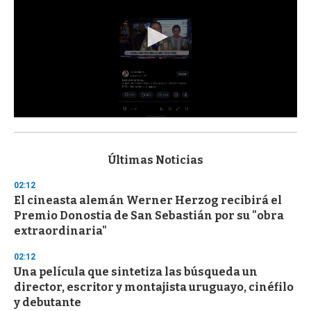
0
s
e
c
Últimas Noticias
o
n
02:12
d
El cineasta alemán Werner Herzog recibirá el
s
o
Premio Donostia de San Sebastián por su "obra
f
extraordinaria"
3
3
s
02:12
e
Una película que sintetiza las búsqueda un
c
director, escritor y montajista uruguayo, cinéfilo
o
n
y debutante
d