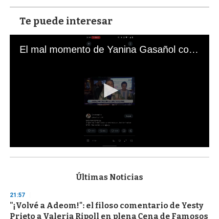
Te puede interesar
El mal momento de Yanina Gasañol con un hincha argentino en "Subrayado"
0
s
e
c
Últimas Noticias
o
n
21:57
d
"¡Volvé a Adeom!": el filoso comentario de Yesty
s
o
Prieto a Valeria Ripoll en plena Cena de Famosos