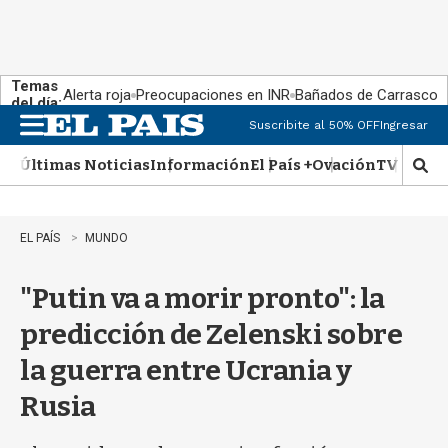
Temas
Alerta roja
Preocupaciones en INR
Bañados de Carrasco
del día:
Suscribite al 50% OFF
Ingresar
M
e
Últimas Noticias
Información
El País +
Ovación
TV Show
n
M
u
o
s
t
EL PAÍS
MUNDO
r
a
"Putin va a morir pronto": la
r
b
predicción de Zelenski sobre
�
s
la guerra entre Ucrania y
q
u
Rusia
e
d