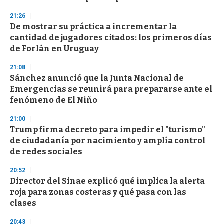
f
3
21:26
3
s
De mostrar su práctica a incrementar la
e
cantidad de jugadores citados: los primeros días
c
de Forlán en Uruguay
o
n
d
21:08
s
Sánchez anunció que la Junta Nacional de
Emergencias se reunirá para prepararse ante el
fenómeno de El Niño
21:00
Trump firma decreto para impedir el "turismo"
de ciudadanía por nacimiento y amplía control
de redes sociales
20:52
Director del Sinae explicó qué implica la alerta
roja para zonas costeras y qué pasa con las
clases
20:43