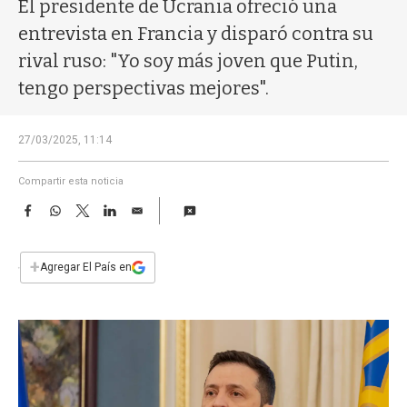
a
El presidente de Ucrania ofreció una
entrevista en Francia y disparó contra su
rival ruso: "Yo soy más joven que Putin,
tengo perspectivas mejores".
27/03/2025, 11:14
Compartir esta noticia
F
W
T
L
E
a
h
w
i
m
c
a
i
n
a
e
t
t
k
i
+
Agregar El País en
b
s
t
e
l
o
A
e
d
o
p
r
I
k
p
n