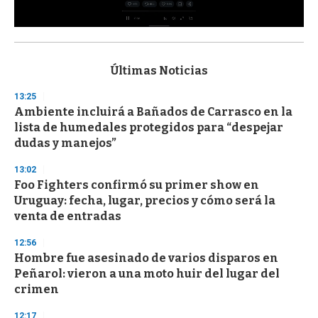
0
s
e
c
Últimas Noticias
o
n
13:25
d
Ambiente incluirá a Bañados de Carrasco en la
s
o
lista de humedales protegidos para “despejar
f
dudas y manejos”
3
3
s
13:02
e
Foo Fighters confirmó su primer show en
c
Uruguay: fecha, lugar, precios y cómo será la
o
n
venta de entradas
d
s
12:56
Hombre fue asesinado de varios disparos en
Peñarol: vieron a una moto huir del lugar del
crimen
12:17