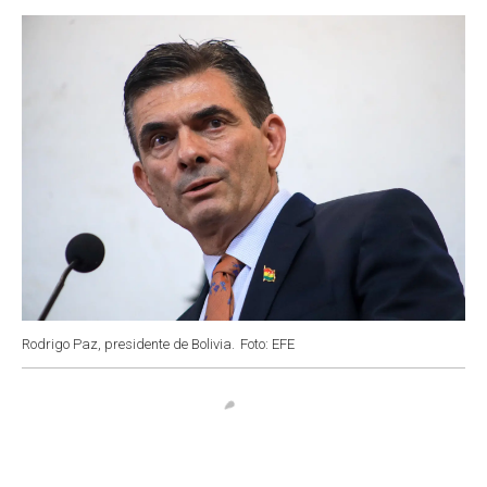
o
p
r
I
k
p
n
Rodrigo Paz, presidente de Bolivia.
Foto: EFE