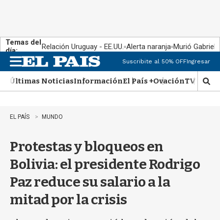
Temas del
Relación Uruguay - EE.UU.
Alerta naranja
Murió Gabriel 
día:
Suscribite al 50% OFF
Ingresar
M
e
Últimas Noticias
Información
El País +
Ovación
TV Show
n
M
u
o
s
t
EL PAÍS
MUNDO
r
a
Protestas y bloqueos en
r
b
Bolivia: el presidente Rodrigo
�
s
Paz reduce su salario a la
q
u
mitad por la crisis
e
d