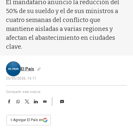
a
El mandatario anunció la reducción del
50% de su sueldo y el de sus ministros a
cuatro semanas del conflicto que
mantiene aisladas a varias regiones y
afectan el abastecimiento en ciudades
clave.
El País
25/05/2026, 16:11
Compartir esta noticia
F
W
T
L
E
a
h
w
i
m
c
a
i
n
a
e
t
t
k
i
+
Agregar El País en
b
s
t
e
l
o
A
e
d