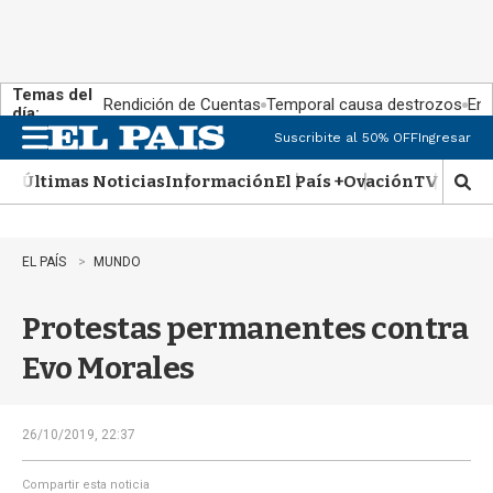
Temas del
Rendición de Cuentas
Temporal causa destrozos
En 
día:
Suscribite al 50% OFF
Ingresar
M
e
Últimas Noticias
Información
El País +
Ovación
TV Show
n
M
u
o
s
t
EL PAÍS
MUNDO
r
a
Protestas permanentes contra
r
b
Evo Morales
�
s
q
u
26/10/2019, 22:37
e
d
Compartir esta noticia