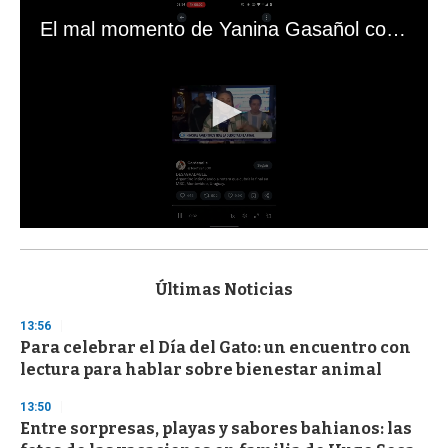
El mal momento de Yanina Gasañol con un hincha argentino en "Subrayado"
0
s
e
c
Últimas Noticias
o
n
13:56
d
Para celebrar el Día del Gato: un encuentro con
s
o
lectura para hablar sobre bienestar animal
f
3
13:50
3
s
Entre sorpresas, playas y sabores bahianos: las
e