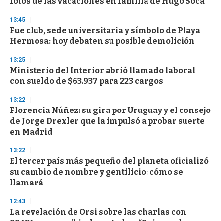
fotos de las vacaciones en familia de Hugo Soca
c
o
13:45
n
d
Fue club, sede universitaria y símbolo de Playa
s
Hermosa: hoy debaten su posible demolición
13:25
Ministerio del Interior abrió llamado laboral
con sueldo de $63.937 para 223 cargos
13:22
Florencia Núñez: su gira por Uruguay y el consejo
de Jorge Drexler que la impulsó a probar suerte
en Madrid
13:22
El tercer país más pequeño del planeta oficializó
su cambio de nombre y gentilicio: cómo se
llamará
12:43
La revelación de Orsi sobre las charlas con