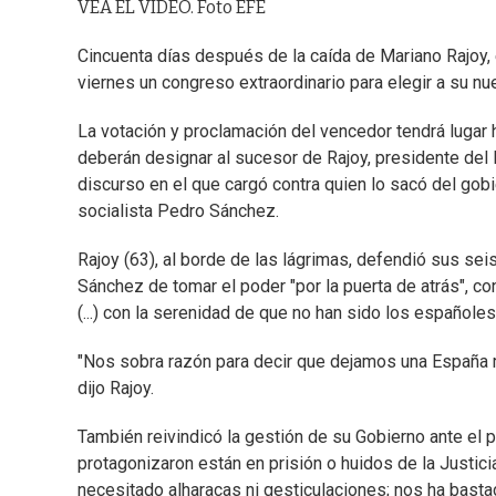
VEA EL VIDEO. Foto EFE
Cincuenta días después de la caída de Mariano Rajoy, e
viernes un congreso extraordinario para elegir a su nue
La votación y proclamación del vencedor tendrá lugar h
deberán designar al sucesor de Rajoy, presidente de
discurso en el que cargó contra quien lo sacó del gobi
socialista Pedro Sánchez.
Rajoy (63), al borde de las lágrimas, defendió sus se
Sánchez de tomar el poder "por la puerta de atrás", c
(...) con la serenidad de que no han sido los españole
"Nos sobra razón para decir que dejamos una España
dijo Rajoy.
También reivindicó la gestión de su Gobierno ante el 
protagonizaron están en prisión o huidos de la Justic
necesitado alharacas ni gesticulaciones; nos ha bastado