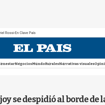
iel Rossi
En Clave País
ienestar
Negocios
Mundo
Rurales
Narrativas visuales
Opin
ajoy se despidió al borde de 