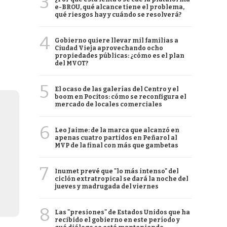
3
e-BROU, qué alcance tiene el problema,
qué riesgos hay y cuándo se resolverá?
4
Gobierno quiere llevar mil familias a
Ciudad Vieja aprovechando ocho
propiedades públicas: ¿cómo es el plan
del MVOT?
5
El ocaso de las galerías del Centro y el
boom en Pocitos: cómo se reconfigura el
mercado de locales comerciales
6
Leo Jaime: de la marca que alcanzó en
apenas cuatro partidos en Peñarol al
MVP de la final con más que gambetas
7
Inumet prevé que "lo más intenso" del
ciclón extratropical se dará la noche del
jueves y madrugada del viernes
8
Las "presiones" de Estados Unidos que ha
recibido el gobierno en este período y