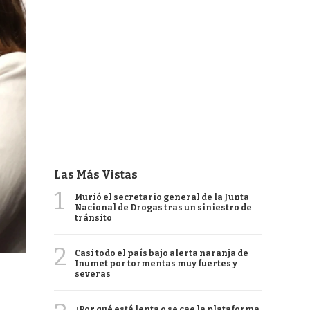
Las Más Vistas
1
Murió el secretario general de la Junta
Nacional de Drogas tras un siniestro de
tránsito
2
Casi todo el país bajo alerta naranja de
Inumet por tormentas muy fuertes y
severas
¿Por qué está lenta o se cae la plataforma