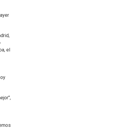
 ayer
drid,
o
a, el
voy
jor",
 hemos