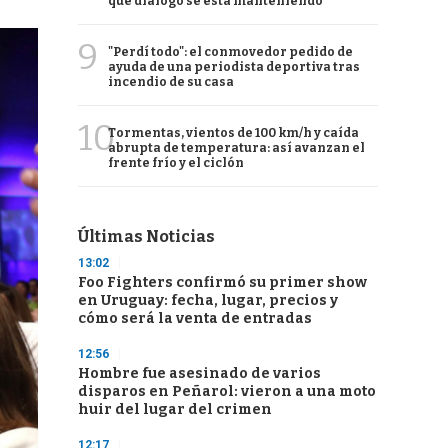
qué diálogo se está manteniendo
9
"Perdí todo": el conmovedor pedido de
ayuda de una periodista deportiva tras
incendio de su casa
10
Tormentas, vientos de 100 km/h y caída
abrupta de temperatura: así avanzan el
frente frío y el ciclón
Últimas Noticias
13:02
Foo Fighters confirmó su primer show
en Uruguay: fecha, lugar, precios y
cómo será la venta de entradas
12:56
Hombre fue asesinado de varios
disparos en Peñarol: vieron a una moto
huir del lugar del crimen
12:17