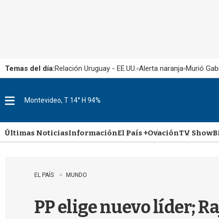
Temas del día:
Relación Uruguay - EE.UU.
Alerta naranja
Murió Gabr
Montevideo, T 14° H 94%
M
e
n
u
Últimas Noticias
Información
El País +
Ovación
TV Show
B
EL PAÍS
MUNDO
PP elige nuevo líder; R