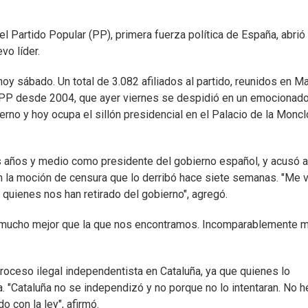
l Partido Popular (PP), primera fuerza política de España, abrió
vo líder.
oy sábado. Un total de 3.082 afiliados al partido, reunidos en Ma
l PP desde 2004, que ayer viernes se despidió en un emocionad
erno y hoy ocupa el sillón presidencial en el Palacio de la Monclo
is años y medio como presidente del gobierno español, y acusó a
on la moción de censura que lo derribó hace siete semanas. "Me 
s quienes nos han retirado del gobierno", agregó.
 mucho mejor que la que nos encontramos. Incomparablemente me
proceso ilegal independentista en Cataluña, ya que quienes lo
ia. "Cataluña no se independizó y no porque no lo intentaran. No
 con la ley", afirmó.