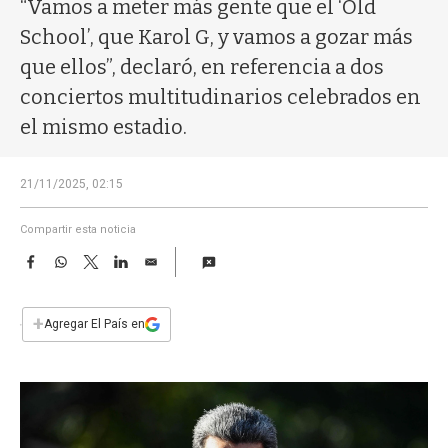
a
“Vamos a meter más gente que el ‘Old
School’, que Karol G, y vamos a gozar más
que ellos”, declaró, en referencia a dos
conciertos multitudinarios celebrados en
el mismo estadio.
21/11/2025, 02:15
Compartir esta noticia
F
W
T
L
E
a
h
w
i
m
c
a
i
n
a
e
t
t
k
i
+
Agregar El País en
b
s
t
e
l
o
A
e
d
o
p
r
I
k
p
n