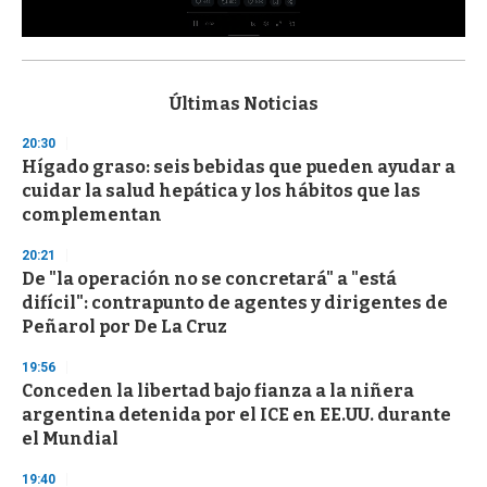
0
s
e
c
Últimas Noticias
o
n
20:30
d
Hígado graso: seis bebidas que pueden ayudar a
s
o
cuidar la salud hepática y los hábitos que las
f
complementan
3
3
s
20:21
e
De "la operación no se concretará" a "está
c
difícil": contrapunto de agentes y dirigentes de
o
n
Peñarol por De La Cruz
d
s
19:56
Conceden la libertad bajo fianza a la niñera
argentina detenida por el ICE en EE.UU. durante
el Mundial
19:40