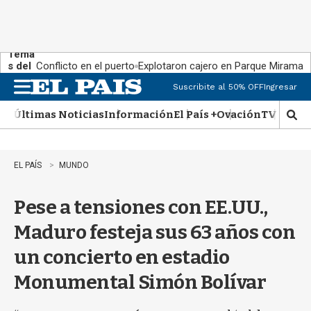
Tema
s del
Conflicto en el puerto
Explotaron cajero en Parque Miramar
día:
Suscribite al 50% OFF
Ingresar
M
e
Últimas Noticias
Información
El País +
Ovación
TV Show
n
M
u
o
s
t
EL PAÍS
MUNDO
r
a
Pese a tensiones con EE.UU.,
r
b
Maduro festeja sus 63 años con
�
s
un concierto en estadio
q
u
Monumental Simón Bolívar
e
d