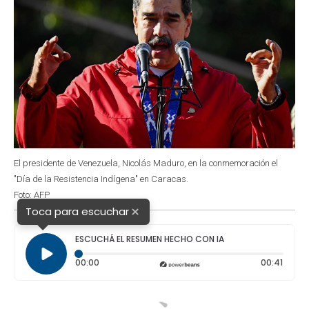
El presidente de Venezuela, Nicolás Maduro, en la conmemoración el
"Día de la Resistencia Indígena" en Caracas.
Foto: AFP
×
Toca para escuchar
ESCUCHÁ EL RESUMEN HECHO CON IA
Tiempo transcurrido: 0 segundos
Durac
00:00
00:41