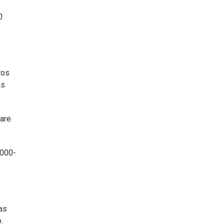
0
ros
as
ware
.000-
las
.