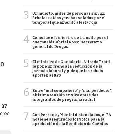
3
Un muerto, miles de personas sin luz,
árboles caídos y techos volados por el
temporal que ameritó alerta roja
4
Cómo fue el siniestro de tránsito por el
que murió Gabriel Rossi, secretario
general de Drogas
5
El ministro de Ganadería, Alfredo Fratti,
00
le pone un freno a la reducción de la
jornada laboral y pide que los robots
aporten al BPS
6
Entre "mal compañero" y "mal perdedor",
altísima tensión en vivo entre dos
integrantes de programa radial
s 37
7
jeres
Con Perrone y Manini distanciados, el FA
no tiene asegurados los votos para la
aprobación de la Rendición de Cuentas