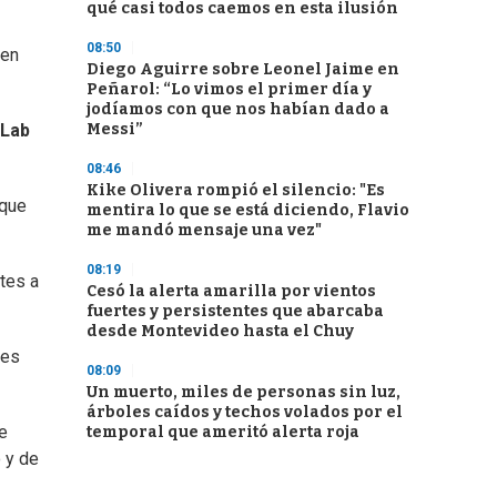
qué casi todos caemos en esta ilusión
08:50
 en
Diego Aguirre sobre Leonel Jaime en
Peñarol: “Lo vimos el primer día y
jodíamos con que nos habían dado a
Messi”
 Lab
08:46
Kike Olivera rompió el silencio: "Es
 que
mentira lo que se está diciendo, Flavio
me mandó mensaje una vez"
08:19
tes a
Cesó la alerta amarilla por vientos
fuertes y persistentes que abarcaba
desde Montevideo hasta el Chuy
ses
08:09
Un muerto, miles de personas sin luz,
árboles caídos y techos volados por el
e
temporal que ameritó alerta roja
 y de