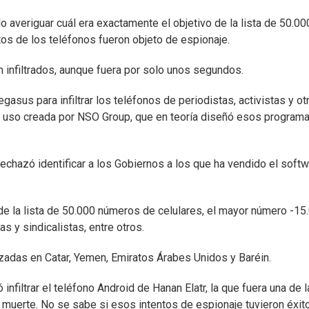
averiguar cuál era exactamente el objetivo de la lista de 50.00
os de los teléfonos fueron objeto de espionaje.
n infiltrados, aunque fuera por solo unos segundos.
sus para infiltrar los teléfonos de periodistas, activistas y ot
de uso creada por NSO Group, que en teoría diseñó esos program
chazó identificar a los Gobiernos a los que ha vendido el soft
de la lista de 50.000 números de celulares, el mayor número -15
s y sindicalistas, entre otros.
izadas en Catar, Yemen, Emiratos Árabes Unidos y Baréin.
nfiltrar el teléfono Android de Hanan Elatr, la que fuera una de 
uerte. No se sabe si esos intentos de espionaje tuvieron éxito