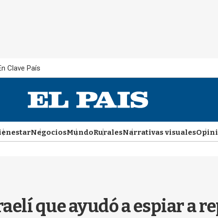
En Clave País
ienestar
Negocios
Mundo
Rurales
Narrativas visuales
Opin
raelí que ayudó a espiar a re