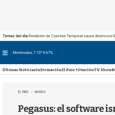
Temas del día:
Rendición de Cuentas
Temporal causa destrozos
Montevideo, T 10° H 67%
M
e
n
u
Últimas Noticias
Información
El País +
Ovación
TV Show
B
EL PAÍS
MUNDO
Pegasus: el software is