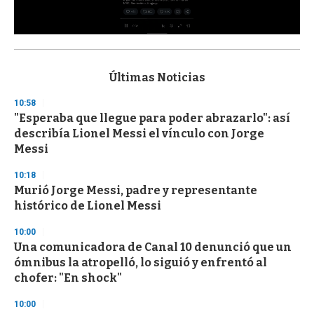
0
s
e
c
Últimas Noticias
o
n
10:58
d
"Esperaba que llegue para poder abrazarlo": así
s
o
describía Lionel Messi el vínculo con Jorge
f
Messi
3
3
s
10:18
e
Murió Jorge Messi, padre y representante
c
histórico de Lionel Messi
o
n
d
10:00
s
Una comunicadora de Canal 10 denunció que un
ómnibus la atropelló, lo siguió y enfrentó al
chofer: "En shock"
10:00