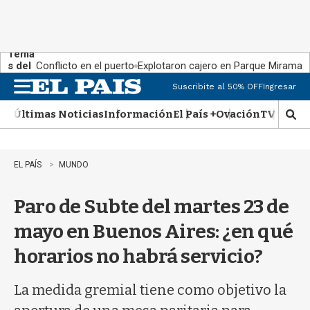
Tema
s del
Conflicto en el puerto
Explotaron cajero en Parque Miramar
día:
Suscribite al 50% OFF
Ingresar
M
e
Últimas Noticias
Información
El País +
Ovación
TV Show
n
M
u
o
s
t
EL PAÍS
MUNDO
r
a
Paro de Subte del martes 23 de
r
b
mayo en Buenos Aires: ¿en qué
�
s
horarios no habrá servicio?
q
u
e
La medida gremial tiene como objetivo la
d