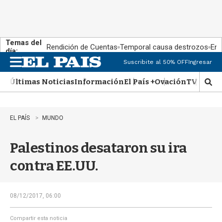
Temas del
Rendición de Cuentas
Temporal causa destrozos
En 
día:
Suscribite al 50% OFF
Ingresar
M
e
Últimas Noticias
Información
El País +
Ovación
TV Show
n
M
u
o
s
t
EL PAÍS
MUNDO
r
a
Palestinos desataron su ira
r
b
contra EE.UU.
�
s
q
u
08/12/2017, 06:00
e
d
Compartir esta noticia