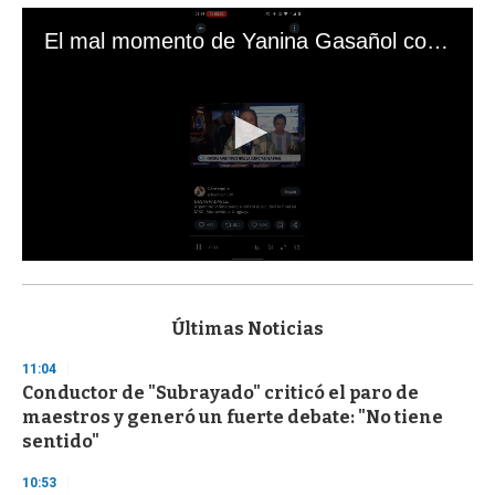
El mal momento de Yanina Gasañol con un hincha argentino en "Subrayado"
0
s
e
c
Últimas Noticias
o
n
11:04
d
Conductor de "Subrayado" criticó el paro de
s
o
maestros y generó un fuerte debate: "No tiene
f
sentido"
3
3
s
10:53