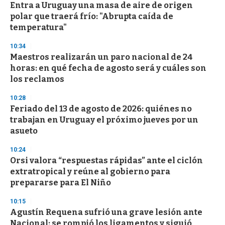
e
Entra a Uruguay una masa de aire de origen
c
polar que traerá frío: "Abrupta caída de
o
n
temperatura"
d
s
10:34
Maestros realizarán un paro nacional de 24
horas: en qué fecha de agosto será y cuáles son
los reclamos
10:28
Feriado del 13 de agosto de 2026: quiénes no
trabajan en Uruguay el próximo jueves por un
asueto
10:24
Orsi valora “respuestas rápidas” ante el ciclón
extratropical y reúne al gobierno para
prepararse para El Niño
10:15
Agustín Requena sufrió una grave lesión ante
Nacional: se rompió los ligamentos y siguió