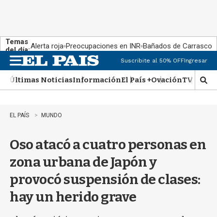
Temas
Alerta roja
Preocupaciones en INR
Bañados de Carrasco
del día:
Suscribite al 50% OFF
Ingresar
M
e
Últimas Noticias
Información
El País +
Ovación
TV Show
n
M
u
o
s
t
EL PAÍS
MUNDO
r
a
Oso atacó a cuatro personas en
r
b
zona urbana de Japón y
�
s
provocó suspensión de clases:
q
u
hay un herido grave
e
d