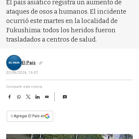
a
El país asiático registra un aumento de
ataques de osos a humanos. El incidente
ocurrió este martes en la localidad de
Fukushima: todos los heridos fueron
trasladados a centros de salud.
El País
02/06/2026, 16:07
Compartir esta noticia
F
W
T
L
E
a
h
w
i
m
c
a
i
n
a
e
t
t
k
i
+
Agregar El País en
b
s
t
e
l
o
A
e
d
o
p
r
I
k
p
n