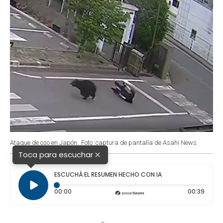
Ataque de oso en Japón.
Foto: captura de pantalla de Asahi News.
×
Toca para escuchar
ESCUCHÁ EL RESUMEN HECHO CON IA
Tiempo transcurrido: 0 segundos
Durac
00:00
00:39