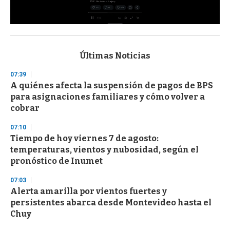
0
s
e
c
Últimas Noticias
o
n
07:39
d
A quiénes afecta la suspensión de pagos de BPS
s
o
para asignaciones familiares y cómo volver a
f
cobrar
3
3
s
07:10
e
Tiempo de hoy viernes 7 de agosto:
c
temperaturas, vientos y nubosidad, según el
o
n
pronóstico de Inumet
d
s
07:03
Alerta amarilla por vientos fuertes y
persistentes abarca desde Montevideo hasta el
Chuy