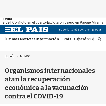
Tema
s del
Conflicto en el puerto
Explotaron cajero en Parque Miramar
día:
Suscribite al 50% OFF
Ingresar
M
e
Últimas Noticias
Información
El País +
Ovación
TV Show
n
M
u
o
s
t
EL PAÍS
MUNDO
r
a
Organismos internacionales
r
b
atan la recuperación
�
s
económica a la vacunación
q
u
contra el COVID-19
e
d