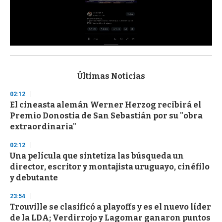
0
s
e
c
Últimas Noticias
o
n
02:12
d
El cineasta alemán Werner Herzog recibirá el
s
o
Premio Donostia de San Sebastián por su "obra
f
extraordinaria"
3
3
s
02:12
e
Una película que sintetiza las búsqueda un
c
director, escritor y montajista uruguayo, cinéfilo
o
n
y debutante
d
s
23:54
Trouville se clasificó a playoffs y es el nuevo líder
de la LDA; Verdirrojo y Lagomar ganaron puntos