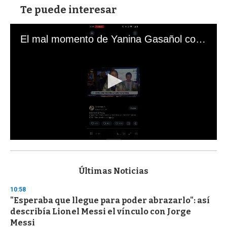
Te puede interesar
El mal momento de Yanina Gasañol con un hincha argentino en "Subrayado"
0
s
e
c
Últimas Noticias
o
n
10:58
d
"Esperaba que llegue para poder abrazarlo": así
s
o
describía Lionel Messi el vínculo con Jorge
f
Messi
3