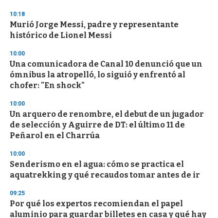
3
s
10:18
e
Murió Jorge Messi, padre y representante
c
histórico de Lionel Messi
o
n
d
10:00
s
Una comunicadora de Canal 10 denunció que un
ómnibus la atropelló, lo siguió y enfrentó al
chofer: "En shock"
10:00
Un arquero de renombre, el debut de un jugador
de selección y Aguirre de DT: el último 11 de
Peñarol en el Charrúa
10:00
Senderismo en el agua: cómo se practica el
aquatrekking y qué recaudos tomar antes de ir
09:25
Por qué los expertos recomiendan el papel
aluminio para guardar billetes en casa y qué hay