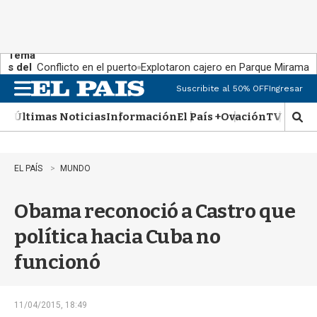
Tema
s del
Conflicto en el puerto
Explotaron cajero en Parque Miramar
día:
Suscribite al 50% OFF
Ingresar
M
e
Últimas Noticias
Información
El País +
Ovación
TV Show
n
M
u
o
s
t
EL PAÍS
MUNDO
r
a
Obama reconoció a Castro que
r
b
política hacia Cuba no
�
s
funcionó
q
u
e
d
11/04/2015, 18:49