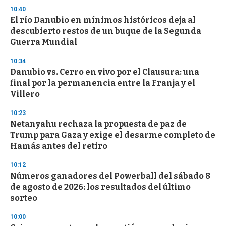
n
10:40
d
El río Danubio en mínimos históricos deja al
s
o
descubierto restos de un buque de la Segunda
f
Guerra Mundial
3
3
s
10:34
e
Danubio vs. Cerro en vivo por el Clausura: una
c
final por la permanencia entre la Franja y el
o
n
Villero
d
s
10:23
Netanyahu rechaza la propuesta de paz de
Trump para Gaza y exige el desarme completo de
Hamás antes del retiro
10:12
Números ganadores del Powerball del sábado 8
de agosto de 2026: los resultados del último
sorteo
10:00