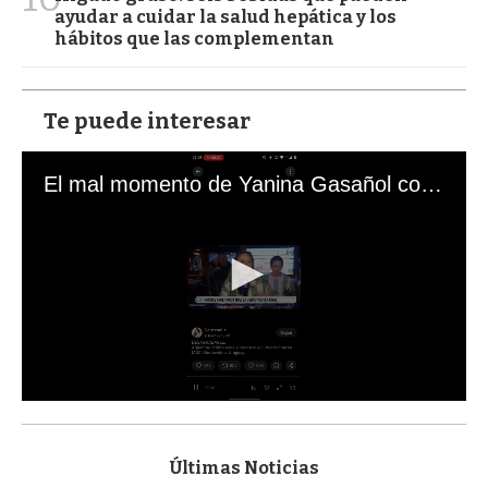
ayudar a cuidar la salud hepática y los
hábitos que las complementan
Te puede interesar
El mal momento de Yanina Gasañol con un hincha argentino en "Subrayado"
0
s
e
c
Últimas Noticias
o