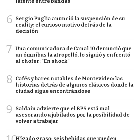
latente entre bandas
6
Sergio Puglia anunció la suspensión de su
reality: el curioso motivo detrás de la
decisión
7
Una comunicadora de Canal 10 denunció que
un ómnibus la atropelló, lo siguió y enfrentó
al chofer: "En shock"
8
Cafés y bares notables de Montevideo: las
historias detrás de algunos clásicos donde la
ciudad sigue encontrándose
9
Saldain advierte que el BPS está mal
asesorando a jubilados por la posibilidad de
volver a trabajar
10
Hígado graso: seis bebidas que pueden