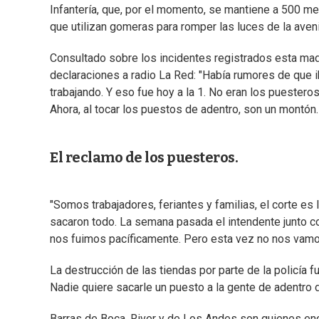
Infantería, que, por el momento, se mantiene a 500 m
que utilizan gomeras para romper las luces de la aven
Consultado sobre los incidentes registrados esta madr
declaraciones a radio La Red: "Había rumores de que i
trabajando. Y eso fue hoy a la 1. No eran los puestero
Ahora, al tocar los puestos de adentro, son un montón.
El reclamo de los puesteros.
"Somos trabajadores, feriantes y familias, el corte es
sacaron todo. La semana pasada el intendente junto co
nos fuimos pacíficamente. Pero esta vez no nos vamos
La destrucción de las tiendas por parte de la policía fu
Nadie quiere sacarle un puesto a la gente de adentro 
Barras de Boca, River y de Los Andes son quienes en