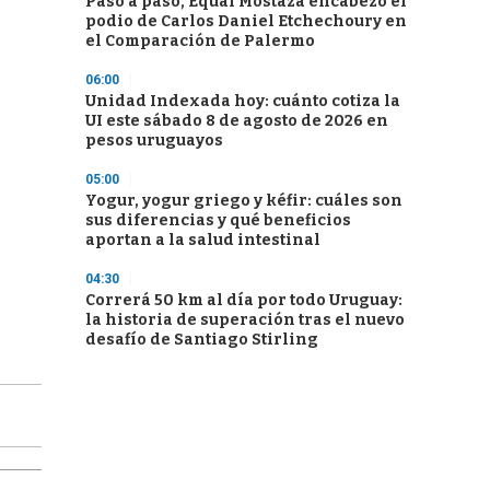
Paso a paso, Equal Mostaza encabezó el
podio de Carlos Daniel Etchechoury en
el Comparación de Palermo
06:00
Unidad Indexada hoy: cuánto cotiza la
UI este sábado 8 de agosto de 2026 en
pesos uruguayos
05:00
Yogur, yogur griego y kéfir: cuáles son
sus diferencias y qué beneficios
aportan a la salud intestinal
04:30
Correrá 50 km al día por todo Uruguay:
la historia de superación tras el nuevo
desafío de Santiago Stirling