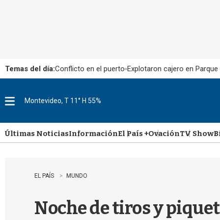
Temas del día:
Conflicto en el puerto
Explotaron cajero en Parque
Montevideo, T 11° H 55%
M
e
n
u
Últimas Noticias
Información
El País +
Ovación
TV Show
B
EL PAÍS
MUNDO
Noche de tiros y pique