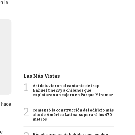
n la
Las Más Vistas
1
Así detuvieron al cantante de trap
Nahuel One23 y a chilenos que
explotaron un cajero en Parque Miramar
o hace
2
Comenzó la construcción del edificio más
alto de América Latina: superará los 470
metros
 e
Hígado graso: seis bebidas que pueden