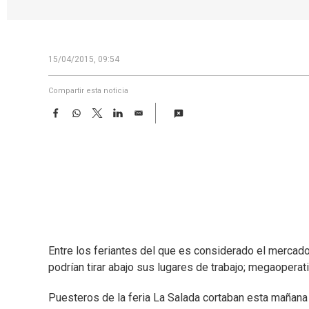
15/04/2015, 09:54
Compartir esta noticia
F
W
T
L
E
a
h
w
i
m
c
a
i
n
a
e
t
t
k
i
b
s
t
e
l
o
A
e
d
o
p
r
I
k
p
n
Entre los feriantes del que es considerado el mercad
podrían tirar abajo sus lugares de trabajo; megaoperati
Puesteros de la feria La Salada cortaban esta mañana 