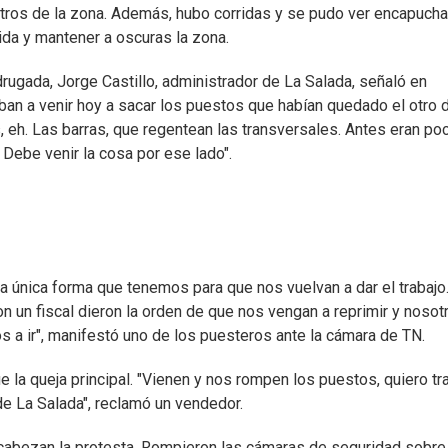
etros de la zona. Además, hubo corridas y se pudo ver encapuch
ida y mantener a oscuras la zona.
ugada, Jorge Castillo, administrador de La Salada, señaló en
ban a venir hoy a sacar los puestos que habían quedado el otro d
s, eh. Las barras, que regentean las transversales. Antes eran po
 Debe venir la cosa por ese lado".
 la única forma que tenemos para que nos vuelvan a dar el trabajo
n un fiscal dieron la orden de que nos vengan a reprimir y nosot
 a ir", manifestó uno de los puesteros ante la cámara de TN.
e la queja principal. "Vienen y nos rompen los puestos, quiero tra
de La Salada", reclamó un vendedor.
cabezan la protesta. Rompieron las cámaras de seguridad sobre