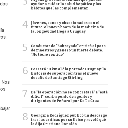
3
ados
ayudar a cuidar la salud hepática y los
hábitos que las complementan
4
Jóvenes, sanos y obsesionados con el
futuro: el nuevo boom de la medicina de
ía
la longevidad llega a Uruguay
cos.
5
Conductor de "Subrayado" criticó el paro
de maestros y generó un fuerte debate:
"No tiene sentido"
6
Correrá 50 km al día por todo Uruguay: la
historia de superación tras el nuevo
desafío de Santiago Stirling
. Nos
ros
7
De "la operación no se concretará" a "está
difícil": contrapunto de agentes y
dirigentes de Peñarol por De La Cruz
bajar.
8
Georgina Rodríguez publicó un descargo
tras las críticas por su físico y reveló qué
le dijo Cristiano Ronaldo