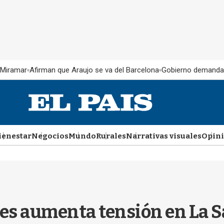
 Miramar
Afirman que Araujo se va del Barcelona
Gobierno demanda
ienestar
Negocios
Mundo
Rurales
Narrativas visuales
Opin
tes aumenta tensión en La 