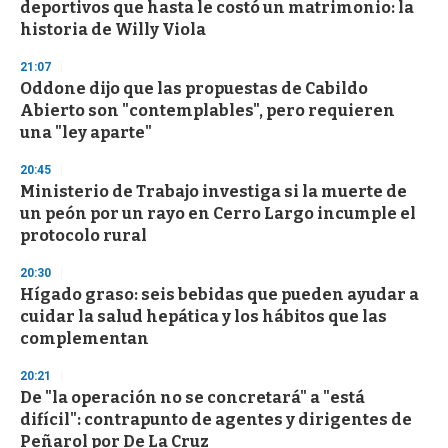
deportivos que hasta le costó un matrimonio: la
o
n
historia de Willy Viola
d
s
21:07
Oddone dijo que las propuestas de Cabildo
Abierto son "contemplables", pero requieren
una "ley aparte"
20:45
Ministerio de Trabajo investiga si la muerte de
un peón por un rayo en Cerro Largo incumple el
protocolo rural
20:30
Hígado graso: seis bebidas que pueden ayudar a
cuidar la salud hepática y los hábitos que las
complementan
20:21
De "la operación no se concretará" a "está
difícil": contrapunto de agentes y dirigentes de
Peñarol por De La Cruz