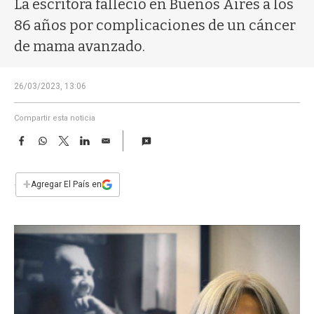
La escritora falleció en Buenos Aires a los
a
86 años por complicaciones de un cáncer
de mama avanzado.
26/03/2023, 13:06
Compartir esta noticia
F
W
T
L
E
a
h
w
i
m
c
a
i
n
a
e
t
t
k
i
+
Agregar El País en
b
s
t
e
l
o
A
e
d
o
p
r
I
k
p
n