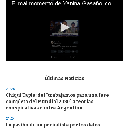
El mal momento de Yanina Gasañol con un hincha argentino en "Subrayado"
0
s
e
c
Últimas Noticias
o
n
21:26
d
Chiqui Tapia: del "trabajamos para una fase
s
o
completa del Mundial 2030" a teorías
f
conspirativas contra Argentina
3
3
s
21:24
e
La pasión de un periodista por los datos
c