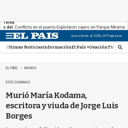
Tema
s del
Conflicto en el puerto
Explotaron cajero en Parque Miramar
día:
Suscribite al 50% OFF
Ingresar
M
e
Últimas Noticias
Información
El País +
Ovación
TV Show
n
M
u
o
s
t
EL PAÍS
MUNDO
r
a
ESTE DOMINGO
r
b
Murió María Kodama,
�
s
escritora y viuda de Jorge Luis
q
u
Borges
e
d