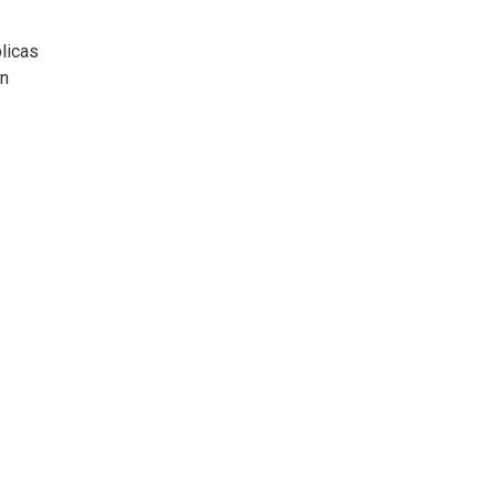
licas
n