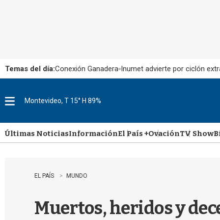
Temas del día:
Conexión Ganadera
Inumet advierte por ciclón extr
Montevideo, T 15° H 89%
M
e
n
u
Últimas Noticias
Información
El País +
Ovación
TV Show
B
EL PAÍS
MUNDO
Muertos, heridos y dece