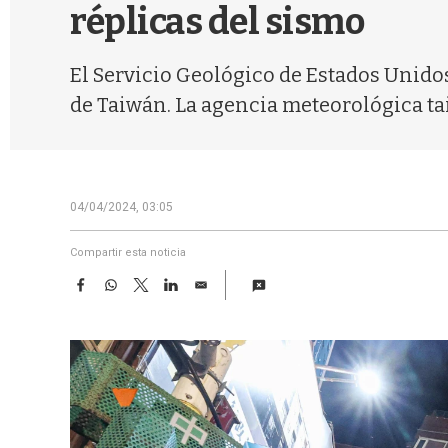
réplicas del sismo
El Servicio Geológico de Estados Unidos
de Taiwán. La agencia meteorológica ta
04/04/2024, 03:05
Compartir esta noticia
F
W
T
L
E
a
h
w
i
m
c
a
i
n
a
e
t
t
k
i
b
s
t
e
l
o
A
e
d
o
p
r
I
k
p
n