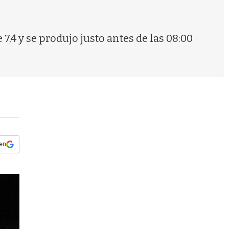
s
q
u
e
,4 y se produjo justo antes de las 08:00
d
a
 en