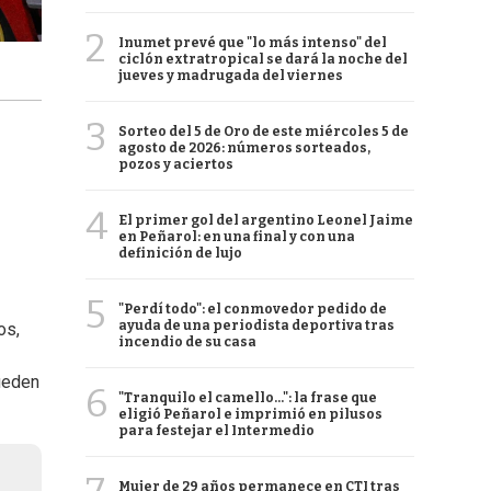
2
Inumet prevé que "lo más intenso" del
ciclón extratropical se dará la noche del
jueves y madrugada del viernes
3
Sorteo del 5 de Oro de este miércoles 5 de
agosto de 2026: números sorteados,
pozos y aciertos
4
El primer gol del argentino Leonel Jaime
en Peñarol: en una final y con una
definición de lujo
5
"Perdí todo": el conmovedor pedido de
ayuda de una periodista deportiva tras
os,
incendio de su casa
pueden
6
"Tranquilo el camello...": la frase que
eligió Peñarol e imprimió en pilusos
para festejar el Intermedio
Mujer de 29 años permanece en CTI tras