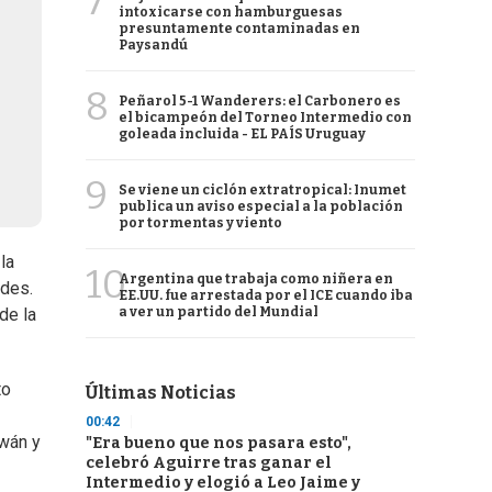
7
intoxicarse con hamburguesas
presuntamente contaminadas en
Paysandú
8
Peñarol 5-1 Wanderers: el Carbonero es
el bicampeón del Torneo Intermedio con
goleada incluida - EL PAÍS Uruguay
9
Se viene un ciclón extratropical: Inumet
publica un aviso especial a la población
por tormentas y viento
la
10
Argentina que trabaja como niñera en
udes.
EE.UU. fue arrestada por el ICE cuando iba
a ver un partido del Mundial
de la
to
Últimas Noticias
00:42
iwán y
"Era bueno que nos pasara esto",
celebró Aguirre tras ganar el
Intermedio y elogió a Leo Jaime y