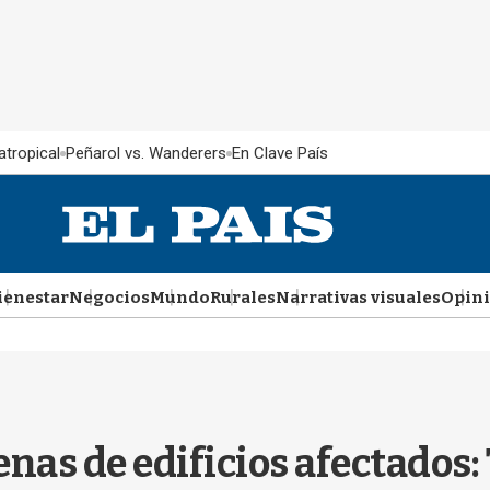
atropical
Peñarol vs. Wanderers
En Clave País
ienestar
Negocios
Mundo
Rurales
Narrativas visuales
Opin
nas de edificios afectados: