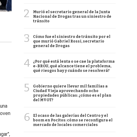
2
Murió el secretario general de la Junta
Nacional de Drogas tras un siniestro de
tránsito
3
Cómo fue el siniestro de tránsito por el
que murió Gabriel Rossi, secretario
general de Drogas
4
¿Por qué está lenta o se cae la plataforma
e-BROU, qué alcance tiene el problema,
qué riesgos hay y cuándo se resolverá?
5
Gobierno quiere llevar mil familias a
Ciudad Vieja aprovechando ocho
propiedades públicas: ¿cómo es el plan
del MVOT?
 una
 joven
6
El ocaso de las galerías del Centro y el
boom en Pocitos: cómo se reconfigura el
mercado de locales comerciales
gar",