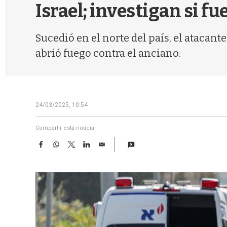
Israel; investigan si fu
Sucedió en el norte del país, el atacan
abrió fuego contra el anciano.
24/03/2025, 10:54
Compartir esta noticia
F
W
T
L
E
a
h
w
i
m
c
a
i
n
a
e
t
t
k
i
b
s
t
e
l
o
A
e
d
o
p
r
I
k
p
n