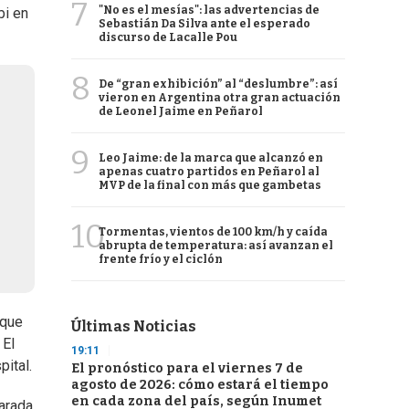
7
"No es el mesías": las advertencias de
bi en
Sebastián Da Silva ante el esperado
discurso de Lacalle Pou
8
De “gran exhibición” al “deslumbre”: así
vieron en Argentina otra gran actuación
de Leonel Jaime en Peñarol
9
Leo Jaime: de la marca que alcanzó en
apenas cuatro partidos en Peñarol al
MVP de la final con más que gambetas
10
Tormentas, vientos de 100 km/h y caída
abrupta de temperatura: así avanzan el
frente frío y el ciclón
 que
Últimas Noticias
 El
19:11
ital.
El pronóstico para el viernes 7 de
agosto de 2026: cómo estará el tiempo
en cada zona del país, según Inumet
parada