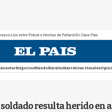
rrasco
Líos entre Policía e hinchas de Peñarol
En Clave País
ienestar
Negocios
Mundo
Rurales
Narrativas visuales
Opin
 soldado resulta herido en