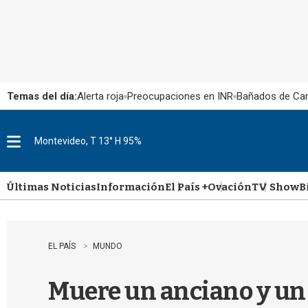
Temas del día:
Alerta roja
Preocupaciones en INR
Bañados de Ca
Montevideo, T 13° H 95%
M
e
n
u
Últimas Noticias
Información
El País +
Ovación
TV Show
B
EL PAÍS
MUNDO
Muere un anciano y un