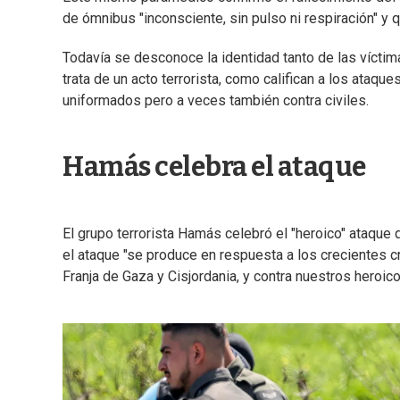
de ómnibus "inconsciente, sin pulso ni respiración" y q
Todavía se desconoce la identidad tanto de las víctima
trata de un acto terrorista, como califican a los ataqu
uniformados pero a veces también contra civiles.
Hamás celebra el ataque
El grupo terrorista Hamás celebró el "heroico" ataque
el ataque "se produce en respuesta a los crecientes cr
Franja de Gaza y Cisjordania, y contra nuestros heroic