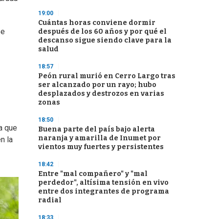
19:00
Cuántas horas conviene dormir
se
después de los 60 años y por qué el
descanso sigue siendo clave para la
salud
18:57
Peón rural murió en Cerro Largo tras
ser alcanzado por un rayo; hubo
desplazados y destrozos en varias
zonas
18:50
a que
Buena parte del país bajo alerta
naranja y amarilla de Inumet por
n la
vientos muy fuertes y persistentes
18:42
Entre "mal compañero" y "mal
perdedor", altísima tensión en vivo
entre dos integrantes de programa
radial
18:33