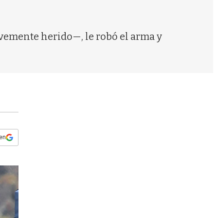
s
q
u
e
avemente herido—, le robó el arma y
d
a
 en