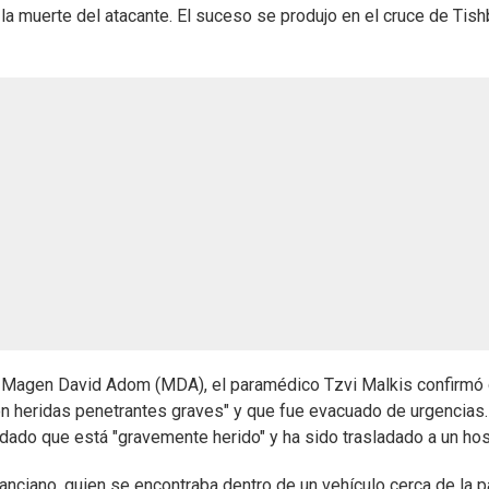
la muerte del atacante. El suceso se produjo en el cruce de Tish
í Magen David Adom (MDA), el paramédico Tzvi Malkis confirmó
n heridas penetrantes graves" y que fue evacuado de urgencias.
dado que está "gravemente herido" y ha sido trasladado a un hosp
nciano, quien se encontraba dentro de un vehículo cerca de la 