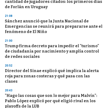
cantidad de jugadores citados: los primeros días
c
de Forlán en Uruguay
o
n
d
21:08
s
Sánchez anunció que la Junta Nacional de
Emergencias se reunirá para prepararse ante el
fenómeno de El Niño
21:00
Trump firma decreto para impedir el "turismo"
de ciudadanía por nacimiento y amplía control
de redes sociales
20:52
Director del Sinae explicó qué implica la alerta
roja para zonas costeras y qué pasa con las
clases
20:43
"Hago las cosas que son lo mejor para Malvín":
Pablo López explicó por qué eligió rival en los
playoffs de la LUB