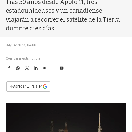
Tras 50 años desde Apolo 11, tres
a
estadounidenses y un canadiense
viajarán a recorrer el satélite de la Tierra
durante diez días.
04/04/2023, 04:00
Compartir esta noticia
F
W
T
L
E
a
h
w
i
m
c
a
i
n
a
e
t
t
k
i
+
Agregar El País en
b
s
t
e
l
o
A
e
d
o
p
r
I
k
p
n