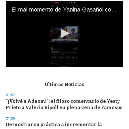
El mal momento de Yanina Gasañol con un hincha argentino en "Subrayado"
0
s
e
c
Últimas Noticias
o
n
21:57
d
"¡Volvé a Adeom!": el filoso comentario de Yesty
s
o
Prieto a Valeria Ripoll en plena Cena de Famosos
f
3
21:26
3
s
De mostrar su práctica a incrementar la
e