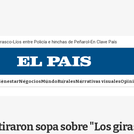
rrasco
Líos entre Policía e hinchas de Peñarol
En Clave País
ienestar
Negocios
Mundo
Rurales
Narrativas visuales
Opin
 tiraron sopa sobre "Los gir