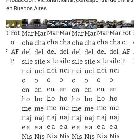
en Buenos Aires
Fot
Fot
Fot
Fo
Mar
Mar
Mar
Mar
Mar
Mar
Mar
Mar
o:
o:
o:
o:
cha
cha
cha
cha
cha
cha
cha
cha
AF
AF
AF
A
del
del
del
del
del
del
del
del
P
P
P
P
sile
sile
sile
sile
sile
sile
sile
sile
nci
nci
nci
nci
nci
nci
nci
nci
o
o
o
o
o
o
o
o
en
en
en
en
en
en
en
en
ho
ho
ho
ho
ho
ho
ho
ho
me
me
me
me
me
me
me
me
naj
naj
naj
naj
naj
naj
naj
naj
e a
e a
e a
e a
e a
e a
e a
e a
Nis
Nis
Nis
Nis
Nis
Nis
Nis
Nis