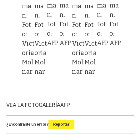
ma
ma
ma
ma
ma
ma
ma
ma
n.
n.
n.
n.
n.
n.
n.
n.
Fot
Fot
Fot
Fot
Fot
Fot
Fot
Fot
o:
o:
o:
o:
o:
o:
o:
o:
AFP
AFP
AFP
AFP
Vict
Vict
Vict
Vict
oria
oria
oria
oria
Mol
Mol
Mol
Mol
nar
nar
nar
nar
VEA LA FOTOGALERÍA
AFP
¿Encontraste un error?
Reportar