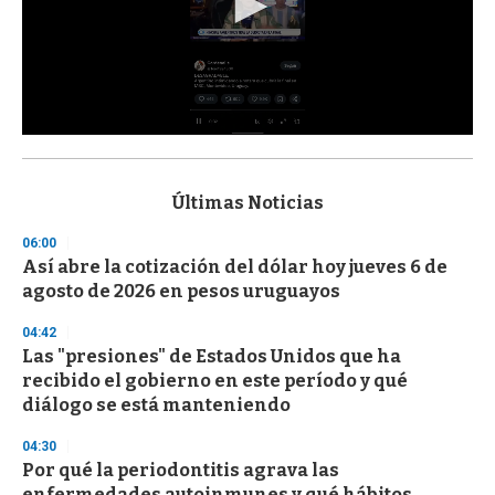
0
s
e
c
Últimas Noticias
o
n
06:00
d
Así abre la cotización del dólar hoy jueves 6 de
s
o
agosto de 2026 en pesos uruguayos
f
3
04:42
3
s
Las "presiones" de Estados Unidos que ha
e
recibido el gobierno en este período y qué
c
diálogo se está manteniendo
o
n
d
04:30
s
Por qué la periodontitis agrava las
enfermedades autoinmunes y qué hábitos