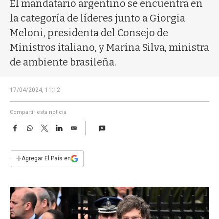
a
El mandatario argentino se encuentra en
la categoría de líderes junto a Giorgia
Meloni, presidenta del Consejo de
Ministros italiano, y Marina Silva, ministra
de ambiente brasileña.
17/04/2024, 11:12
Compartir esta noticia
F
W
T
L
E
a
h
w
i
m
c
a
i
n
a
e
t
t
k
i
+
Agregar El País en
b
s
t
e
l
o
A
e
d
o
p
r
I
k
p
n