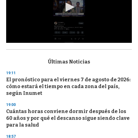
0
s
e
c
Últimas Noticias
o
n
19:11
d
El pronóstico para el viernes 7 de agosto de 2026:
s
o
cómo estará el tiempo en cada zona del país,
f
según Inumet
3
3
s
19:00
e
Cuántas horas conviene dormir después de los
c
60 años y por qué el descanso sigue siendo clave
o
n
para la salud
d
s
18:57