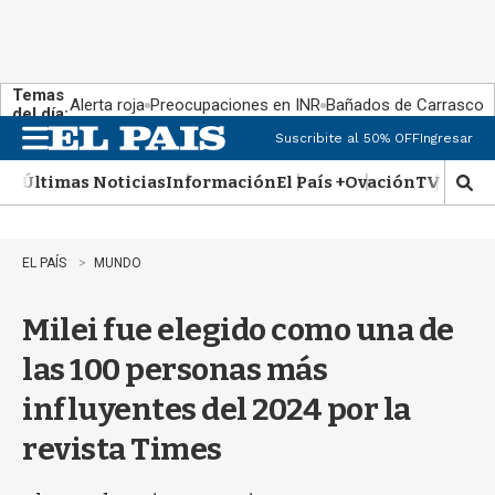
Temas
Alerta roja
Preocupaciones en INR
Bañados de Carrasco
del día:
Suscribite al 50% OFF
Ingresar
M
e
Últimas Noticias
Información
El País +
Ovación
TV Show
n
M
u
o
s
t
EL PAÍS
MUNDO
r
a
Milei fue elegido como una de
r
b
las 100 personas más
�
s
influyentes del 2024 por la
q
u
revista Times
e
d