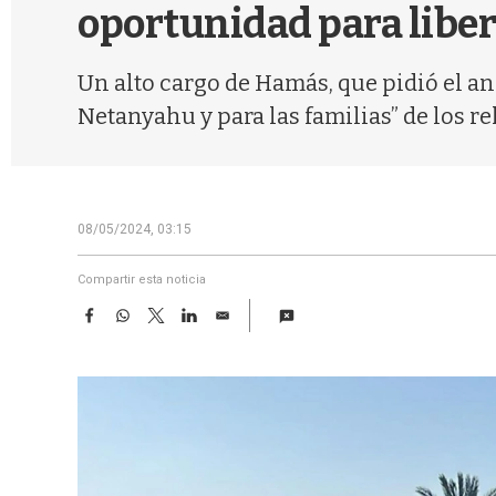
oportunidad para liber
Un alto cargo de Hamás, que pidió el a
Netanyahu y para las familias” de los re
08/05/2024, 03:15
Compartir esta noticia
F
W
T
L
E
a
h
w
i
m
c
a
i
n
a
e
t
t
k
i
b
s
t
e
l
o
A
e
d
o
p
r
I
k
p
n