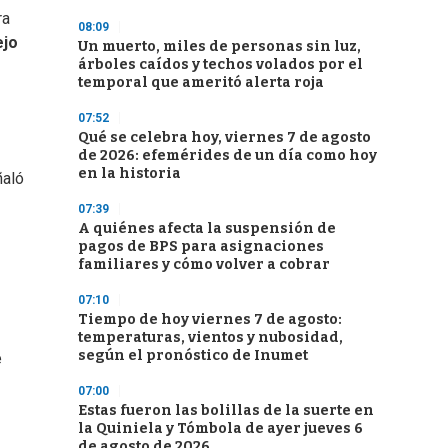
ra
08:09
jo
Un muerto, miles de personas sin luz,
árboles caídos y techos volados por el
temporal que ameritó alerta roja
07:52
Qué se celebra hoy, viernes 7 de agosto
de 2026: efemérides de un día como hoy
en la historia
ñaló
07:39
A quiénes afecta la suspensión de
pagos de BPS para asignaciones
familiares y cómo volver a cobrar
07:10
Tiempo de hoy viernes 7 de agosto:
temperaturas, vientos y nubosidad,
según el pronóstico de Inumet
e
07:00
Estas fueron las bolillas de la suerte en
la Quiniela y Tómbola de ayer jueves 6
de agosto de 2026