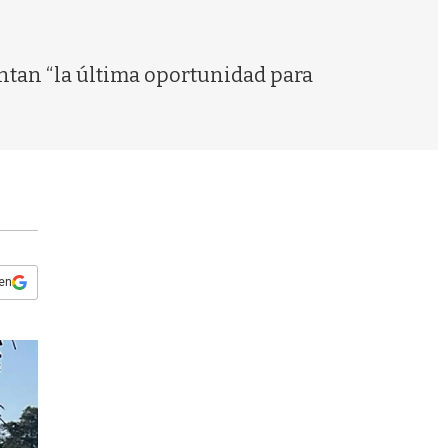
s
q
u
e
ntan “la última oportunidad para
d
a
 en