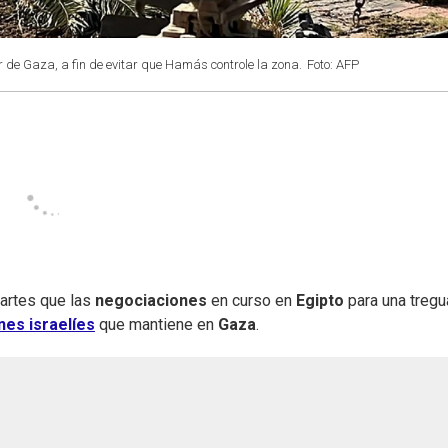
r de Gaza, a fin de evitar que Hamás controle la zona.
Foto: AFP
martes que las
negociaciones
en curso en
Egipto
para una tregu
nes israelíes
que mantiene en
Gaza
.