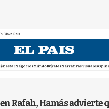
En Clave País
ienestar
Negocios
Mundo
Rurales
Narrativas visuales
Opin
 en Rafah, Hamás advierte q