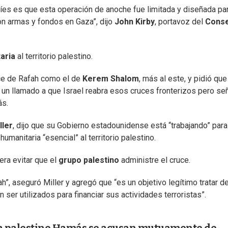
íes es que esta operación de anoche fue limitada y diseñada pa
n armas y fondos en Gaza”, dijo
John Kirby
, portavoz del
Conse
aria
al territorio palestino.
uce de Rafah como el de
Kerem Shalom
, más al este, y pidió que
 un llamado a que Israel reabra esos cruces fronterizos pero se
ás.
ller
, dijo que su Gobierno estadounidense está “trabajando” para
humanitaria “esencial” al territorio palestino.
era evitar que el
grupo palestino
administre el cruce.
”, aseguró Miller y agregó que “es un objetivo legítimo tratar d
er utilizados para financiar sus actividades terroristas”.