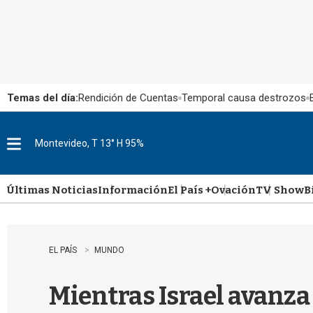
Temas del día:
Rendición de Cuentas
Temporal causa destrozos
Montevideo, T 13° H 95%
M
e
n
u
Últimas Noticias
Información
El País +
Ovación
TV Show
B
EL PAÍS
MUNDO
Mientras Israel avanza