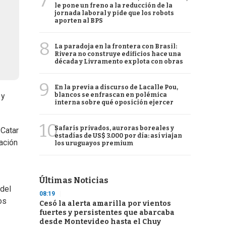
7
le pone un freno a la reducción de la
jornada laboral y pide que los robots
aporten al BPS
8
La paradoja en la frontera con Brasil:
Rivera no construye edificios hace una
década y Livramento explota con obras
9
En la previa a discurso de Lacalle Pou,
blancos se enfrascan en polémica
r
y
interna sobre qué oposición ejercer
10
Safaris privados, auroras boreales y
 Catar
estadías de US$ 3.000 por día: así viajan
ración
los uruguayos premium
Últimas Noticias
 del
08:19
os
Cesó la alerta amarilla por vientos
fuertes y persistentes que abarcaba
desde Montevideo hasta el Chuy