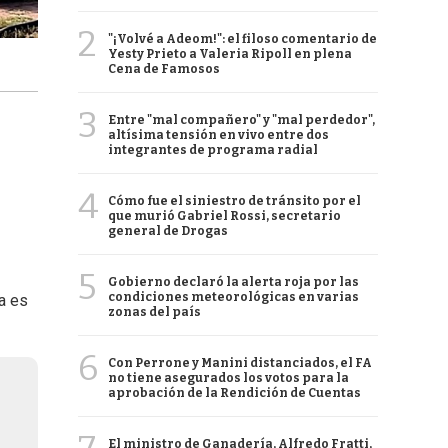
2
"¡Volvé a Adeom!": el filoso comentario de
Yesty Prieto a Valeria Ripoll en plena
Cena de Famosos
3
Entre "mal compañero" y "mal perdedor",
altísima tensión en vivo entre dos
integrantes de programa radial
4
Cómo fue el siniestro de tránsito por el
que murió Gabriel Rossi, secretario
general de Drogas
5
Gobierno declaró la alerta roja por las
condiciones meteorológicas en varias
a es
zonas del país
6
Con Perrone y Manini distanciados, el FA
no tiene asegurados los votos para la
aprobación de la Rendición de Cuentas
El ministro de Ganadería, Alfredo Fratti,