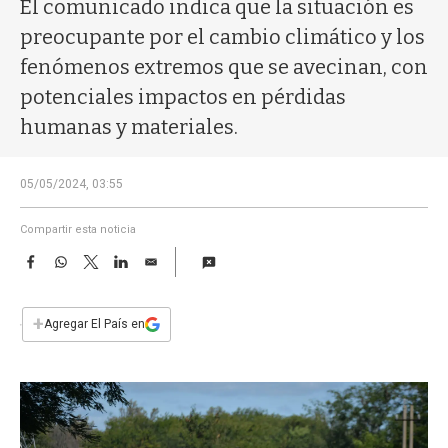
a
El comunicado indica que la situación es
preocupante por el cambio climático y los
fenómenos extremos que se avecinan, con
potenciales impactos en pérdidas
humanas y materiales.
05/05/2024, 03:55
Compartir esta noticia
F
W
T
L
E
a
h
w
i
m
c
a
i
n
a
e
t
t
k
i
+
Agregar El País en
b
s
t
e
l
o
A
e
d
o
p
r
I
k
p
n