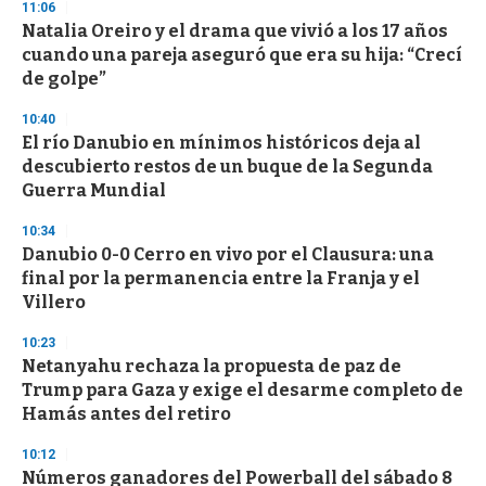
s
11:06
e
Natalia Oreiro y el drama que vivió a los 17 años
c
cuando una pareja aseguró que era su hija: “Crecí
o
n
de golpe”
d
s
10:40
El río Danubio en mínimos históricos deja al
descubierto restos de un buque de la Segunda
Guerra Mundial
10:34
Danubio 0-0 Cerro en vivo por el Clausura: una
final por la permanencia entre la Franja y el
Villero
10:23
Netanyahu rechaza la propuesta de paz de
Trump para Gaza y exige el desarme completo de
Hamás antes del retiro
10:12
Números ganadores del Powerball del sábado 8