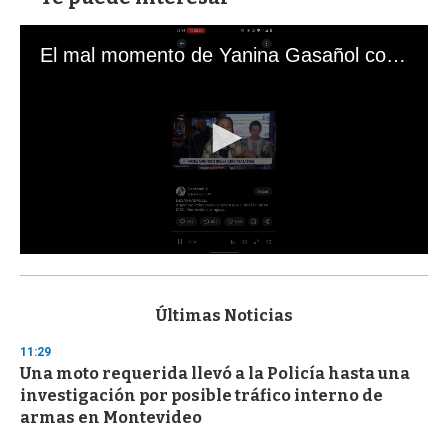
El mal momento de Yanina Gasañol con un hincha argentino en "Subrayado"
0
s
e
c
Últimas Noticias
o
n
11:29
d
Una moto requerida llevó a la Policía hasta una
s
o
investigación por posible tráfico interno de
f
armas en Montevideo
3
3