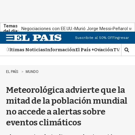
Temas
Negociaciones con EE.UU.
Murió Jorge Messi
Peñarol vs
del día:
Suscribite al 50% OFF
Ingresar
M
e
Últimas Noticias
Información
El País +
Ovación
TV Show
n
M
u
o
s
t
EL PAÍS
MUNDO
r
a
Meteorológica advierte que la
r
b
mitad de la población mundial
�
s
no accede a alertas sobre
q
u
eventos climáticos
e
d