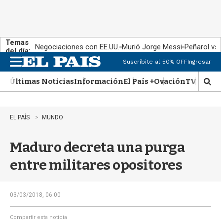
Temas
Negociaciones con EE.UU.
Murió Jorge Messi
Peñarol vs
del día:
Suscribite al 50% OFF
Ingresar
M
e
Últimas Noticias
Información
El País +
Ovación
TV Show
n
M
u
o
s
t
EL PAÍS
MUNDO
r
a
Maduro decreta una purga
r
b
entre militares opositores
�
s
q
u
03/03/2018, 06:00
e
d
Compartir esta noticia