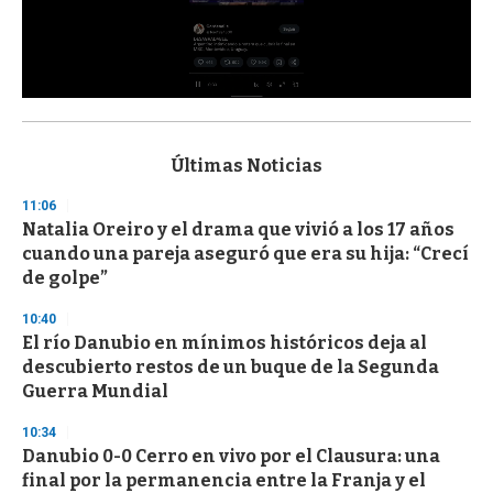
0
s
e
c
Últimas Noticias
o
n
11:06
d
Natalia Oreiro y el drama que vivió a los 17 años
s
o
cuando una pareja aseguró que era su hija: “Crecí
f
de golpe”
3
3
s
10:40
e
El río Danubio en mínimos históricos deja al
c
descubierto restos de un buque de la Segunda
o
n
Guerra Mundial
d
s
10:34
Danubio 0-0 Cerro en vivo por el Clausura: una
final por la permanencia entre la Franja y el