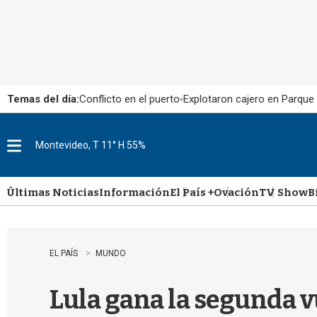
Temas del día:
Conflicto en el puerto
Explotaron cajero en Parque
Montevideo, T 11° H 55%
M
e
n
u
Últimas Noticias
Información
El País +
Ovación
TV Show
B
EL PAÍS
MUNDO
Lula gana la segunda vu