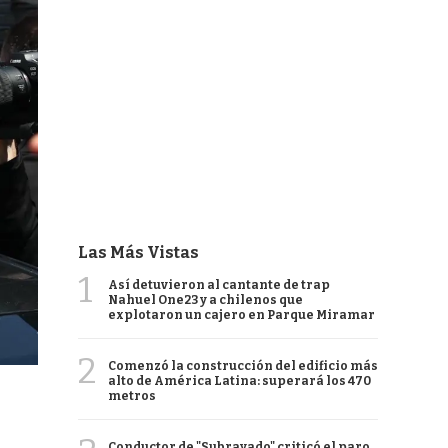
Las Más Vistas
1
Así detuvieron al cantante de trap
Nahuel One23 y a chilenos que
explotaron un cajero en Parque Miramar
2
Comenzó la construcción del edificio más
alto de América Latina: superará los 470
metros
Conductor de "Subrayado" criticó el paro