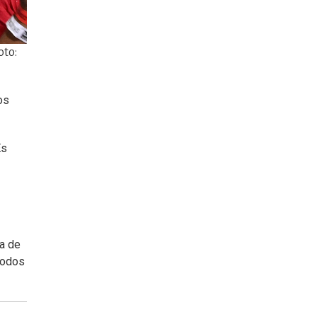
oto:
os
Es
ma de
 todos