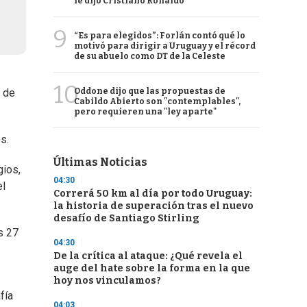
le dijo Cristiano Ronaldo
9
“Es para elegidos”: Forlán contó qué lo
motivó para dirigir a Uruguay y el récord
de su abuelo como DT de la Celeste
10
Oddone dijo que las propuestas de
s de
Cabildo Abierto son "contemplables",
pero requieren una "ley aparte"
s.
Últimas Noticias
gios,
04:30
el
Correrá 50 km al día por todo Uruguay:
la historia de superación tras el nuevo
desafío de Santiago Stirling
s 27
04:30
De la crítica al ataque: ¿Qué revela el
auge del hate sobre la forma en la que
hoy nos vinculamos?
fía
04:03