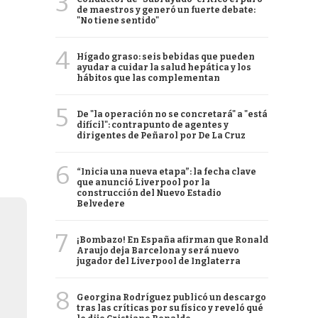
3
de maestros y generó un fuerte debate:
"No tiene sentido"
4
Hígado graso: seis bebidas que pueden
ayudar a cuidar la salud hepática y los
hábitos que las complementan
5
De "la operación no se concretará" a "está
difícil": contrapunto de agentes y
dirigentes de Peñarol por De La Cruz
6
“Inicia una nueva etapa”: la fecha clave
que anunció Liverpool por la
construcción del Nuevo Estadio
Belvedere
7
¡Bombazo! En España afirman que Ronald
Araujo deja Barcelona y será nuevo
jugador del Liverpool de Inglaterra
8
Georgina Rodríguez publicó un descargo
tras las críticas por su físico y reveló qué