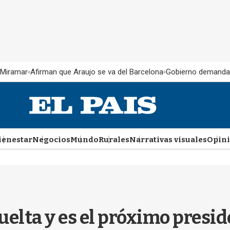
 Miramar
Afirman que Araujo se va del Barcelona
Gobierno demanda
ienestar
Negocios
Mundo
Rurales
Narrativas visuales
Opin
elta y es el próximo presid