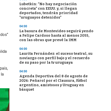
Lubetkin: "No hay negociación
concreta" con EEUU. y, si llegan
deportados, tendrán prioridad
"uruguayos detenidos"
04:00
La basura de Montevideo seguirá yendo
odos"
a Felipe Cardoso hasta al menos 2055,
con las obras que prevé la IMM
04:00
lida
Laurita Fernández: el suceso teatral, su
noviazgo con perfil bajo y el recuerdo
de su paso por la tv uruguaya
país,
04:00
 la
Agenda Deportiva del 8 de agosto de
2026: Peñarol por el Clausura, fútbol
argentino, amistosos y Uruguay en
básquet